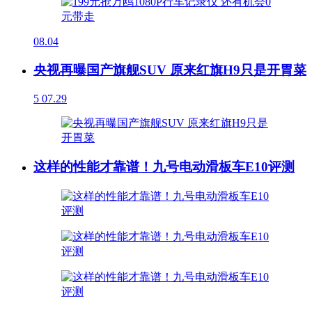
08.04
央视再曝国产旗舰SUV 原来红旗H9只是开胃菜
5
07.29
这样的性能才靠谱！九号电动滑板车E10评测