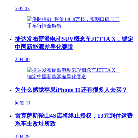
5
05.03
捷达发布硬派电动SUV概念车JETTA X，锚定
中国新能源差异化赛道
2
04.30
为什么感觉苹果iPhone 11还有很多人去买？
问答
11
雷克萨斯鞍山4S店将终止授权，13元到付运费
系车主改址所致
3
04.29