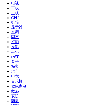
电视
平板
主板
CPU
机箱
显示器
空调
固态
打印
投影
耳机
内存
盒子
极客
汽车
电竞
台式机
健康家电
散热
安防
商显