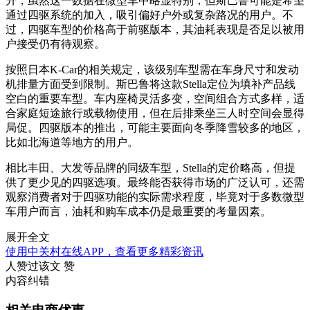
升，虽然这一数据在微型车中略显特别，但斯巴鲁可能是希望
通过四驱系统的加入，吸引偏好户外或复杂路况的用户。不
过，四驱车型的价格高于前驱版本，其油耗表现是否足以被用
户接受仍有待观察。
按照日本K-Car的相关规定，该级别车型需在车身尺寸和发动
机排量方面受到限制。斯巴鲁将这款Stella定位为填补产品线
空白的重要车型。车内座椅灵活多变，空间组合方式多样，适
合家庭短途旅行或载物使用，但在后排乘坐三人时空间会显得
局促。四驱版本的推出，可能主要面向冬季降雪较多的地区，
比如北海道等地方的用户。
相比丰田、大发等品牌的同级车型，Stella的定价略高，但提
供了更少见的四驱选项。最终能否获得市场的广泛认可，还需
观察消费者对于四驱功能的实际需求程度，毕竟对于多数微型
车用户而言，油耗和购车成本仍是最重要的考量因素。
展开全文
使用中关村在线APP，查看更多精彩资讯
人赞过该文
赞
内容纠错