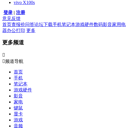
vivo X100s
登录
|
注册
意见反馈
首页
查报价
问答
论坛
下载
手机
笔记本
游戏硬件
数码影音
家用电
器
办公打印
更多
更多频道


频道导航
首页
手机
笔记本
游戏硬件
影音
家电
键鼠
显卡
游戏
音频