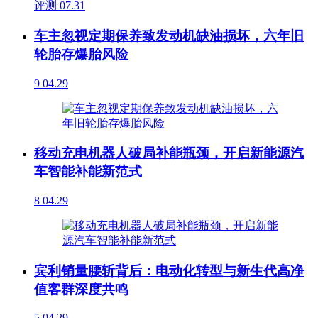
评测
07.31
车主忽视定期保养致发动机缺油损坏，六年旧
轮胎存爆胎风险
9
04.29
移动充电机器人破局补能瓶颈，开启新能源汽
车智能补能新范式
8
04.29
宾利销量腰斩背后：电动化转型与新生代高净
值客群深度共鸣
5
04.29