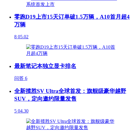
零跑D19上市15天订单破1.5万辆，A10首月超4
万辆
8
05.02
最新笔记本独立显卡排名
问答
6
全新揽胜SV Ultra全球首发：旗舰级豪华越野
SUV，定向邀约限量发售
5
04.30