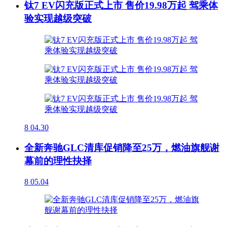
钛7 EV闪充版正式上市 售价19.98万起 驾乘体
验实现越级突破
8
04.30
全新奔驰GLC清库促销降至25万，燃油旗舰谢
幕前的理性抉择
8
05.04