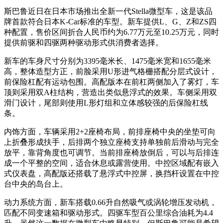
斯巴鲁近日在日本市场推出全新一代Stella微型车，这是该品
牌首款符合日本K-Car标准的车型。新车提供L、G、Z和ZS四
种配置，售价区间折合人民币约为6.77万元至10.25万元，同时
提供前驱和四驱两种驱动形式供消费者选择。
新车的车身尺寸分别为3395毫米长、1475毫米宽和1655毫米
高，整体造型方正，前脸采用U形进气格栅搭配分层式设计，
前保险杠配有运动包围。高配版本在前杠两侧加入了雾灯，车
顶则采用双A柱结构，营造出类似悬浮式的效果。车侧采用双
滑门设计，尾部则使用L形灯组和立体感较强的后保险杠线
条。
内饰方面，车辆采用2+2座椅布局，前排座椅中央的坐垫可向
上折叠形成扶手，后排两个独立座椅支持单独前后滑动与完全
放平，靠背角度也可调节。当前排座椅放倒后，可以与后排连
成一个平整的空间，适合休息或露营使用。中控区域配有嵌入
式仪表盘，高配版还搭载了悬浮式中控屏，换挡杆设置在中控
台中央的岛台上。
动力系统方面，新车搭载0.66升自然吸气或涡轮增压发动机，
匹配不同变速箱和驱动形式。四驱车型百公里综合油耗为4.4