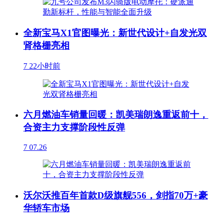
全新宝马X1官图曝光：新世代设计+自发光双
肾格栅亮相
7
22小时前
六月燃油车销量回暖：凯美瑞朗逸重返前十，
合资主力支撑阶段性反弹
7
07.26
沃尔沃推百年首款D级旗舰556，剑指70万+豪
华轿车市场