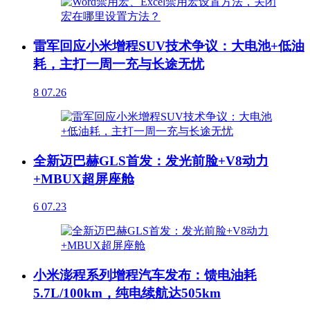
雷军回应小米增程SUV技术争议：大电池+低油
耗，主打一周一充与长途无忧
8
07.26
全新迈巴赫GLS首发：发光前脸+V8动力
+MBUX超屏座舱
6
07.23
小米澎程系列增程汽车发布：馈电油耗
5.7L/100km，纯电续航达505km