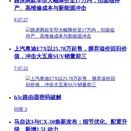
路虎两款车型大幅降价至17万内，但面临停
产、高维修成本与新能源冲击
8
07.27
上汽奥迪E7X以25.78万起售，摒弃溢价回归价
值，冲击大五座SUV销量前三
7
07.22
h3c路由器密码破解
问答
3
马自达3与CX-30焕新发布：细节优化、配置升
级、新增2.5L动力