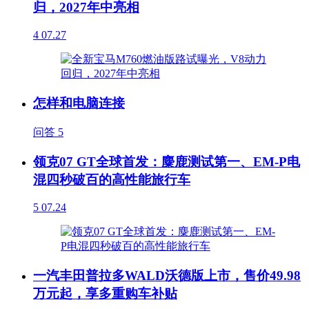
归，2027年中亮相
4
07.27
怎样和电脑连接
问答
5
领克07 GT全球首发：麋鹿测试第一、EM-P电
混四秒破百的高性能旅行车
5
07.24
一汽丰田普拉多WALD沃德版上市，售价49.98
万元起，享多重购车补贴