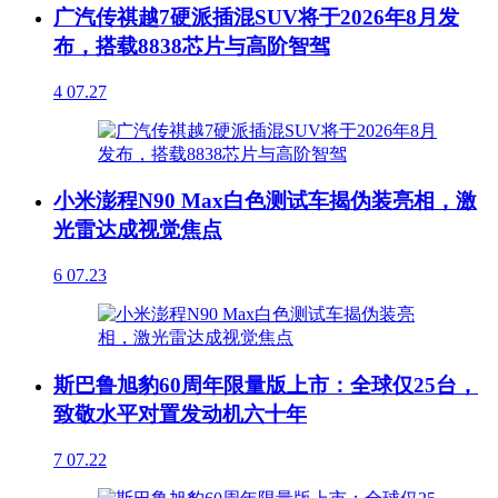
广汽传祺越7硬派插混SUV将于2026年8月发
布，搭载8838芯片与高阶智驾
4
07.27
小米澎程N90 Max白色测试车揭伪装亮相，激
光雷达成视觉焦点
6
07.23
斯巴鲁旭豹60周年限量版上市：全球仅25台，
致敬水平对置发动机六十年
7
07.22