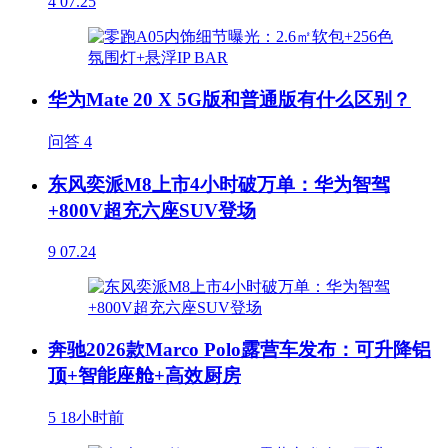
4
07.25
华为Mate 20 X 5G版和普通版有什么区别？
问答
4
东风奕派M8上市4小时破万单：华为智驾
+800V超充六座SUV登场
9
07.24
奔驰2026款Marco Polo露营车发布：可升降铝
顶+智能座舱+高效厨房
5
18小时前