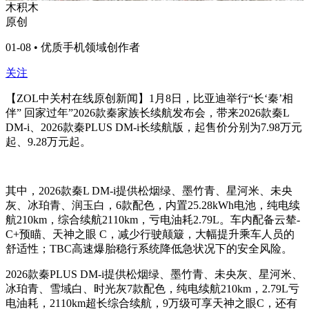
木积木
原创
01-08 • 优质手机领域创作者
关注
【ZOL中关村在线原创新闻】1月8日，比亚迪举行“长‘秦’相
伴” 回家过年”2026款秦家族长续航发布会，带来2026款秦L
DM-i、2026款秦PLUS DM-i长续航版，起售价分别为7.98万元
起、9.28万元起。
其中，2026款秦L DM-i提供松烟绿、墨竹青、星河米、未央
灰、冰珀青、润玉白，6款配色，内置25.28kWh电池，纯电续
航210km，综合续航2110km，亏电油耗2.79L。车内配备云辇-
C+预瞄、天神之眼 C，减少行驶颠簸，大幅提升乘车人员的
舒适性；TBC高速爆胎稳行系统降低急状况下的安全风险。
2026款秦PLUS DM-i提供松烟绿、墨竹青、未央灰、星河米、
冰珀青、雪域白、时光灰7款配色，纯电续航210km，2.79L亏
电油耗，2110km超长综合续航，9万级可享天神之眼C，还有