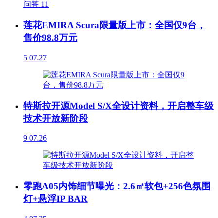
问答
11
莲花EMIRA Scura限量版上市：全国仅9台，
售价98.8万元
5
07.27
特斯拉开源Model S/X全设计资料，开启整车级
技术开放新阶段
9
07.26
零跑A05内饰细节曝光：2.6㎡软包+256色氛围
灯+悬浮IP BAR