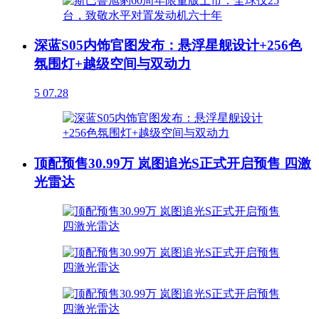
深蓝S05内饰官图发布：悬浮星舰设计+256色
氛围灯+越级空间与双动力
5
07.28
顶配预售30.99万 岚图追光S正式开启预售 四激
光雷达