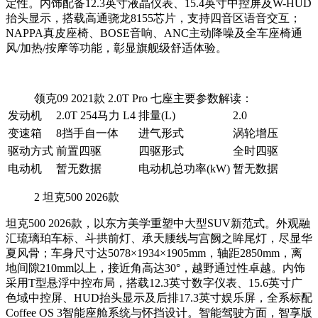
定性。内饰配备12.3英寸液晶仪表、15.4英寸中控屏及W-HUD
抬头显示，搭载高通骁龙8155芯片，支持四音区语音交互；
NAPPA真皮座椅、BOSE音响、ANC主动降噪及全车座椅通
风/加热/按摩等功能，彰显旗舰级舒适体验。
领克09 2021款 2.0T Pro 七座主要参数解读：
发动机
2.0T 254马力 L4
排量(L)
2.0
变速箱
8挡手自一体
进气形式
涡轮增压
驱动方式
前置四驱
四驱形式
全时四驱
电动机
暂无数据
电动机总功率(kW)
暂无数据
2
坦克500 2026款
坦克500 2026款，以东方美学重塑中大型SUV新范式。外观融
汇琉璃珀车标、斗拱前灯、承天腰线与宫阙之眸尾灯，尽显华
夏风骨；车身尺寸达5078×1934×1905mm，轴距2850mm，离
地间隙210mm以上，接近角高达30°，越野通过性卓越。内饰
采用T型悬浮中控布局，搭载12.3英寸数字仪表、15.6英寸广
色域中控屏、HUD抬头显示及后排17.3英寸娱乐屏，全系标配
Coffee OS 3智能座舱系统与怀挡设计。智能驾驶方面，智享版