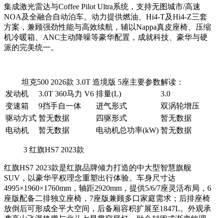
集成激光雷达与Coffee Pilot Ultra系统，支持无图城市/高速
NOA及全融合自动泊车。动力提供燃油、Hi4-T及Hi4-Z三套
方案，兼顾强劲性能与高效续航，辅以Nappa真皮座椅、压缩
机冷暖箱、ANC主动降噪等豪华配置，成就科技、豪华与硬
派的完美统一。
坦克500 2026款 3.0T 造境版 5座主要参数解读：
发动机
3.0T 360马力 V6
排量(L)
3.0
变速箱
9挡手自一体
进气形式
双涡轮增压
驱动方式
暂无数据
四驱形式
暂无数据
电动机
暂无数据
电动机总功率(kW)
暂无数据
3
红旗HS7 2023款
红旗HS7 2023款是红旗品牌倾力打造的中大型智慧旗舰
SUV，以豪华平权理念重塑出行体验。车身尺寸达
4995×1960×1760mm，轴距2920mm，提供5/6/7座灵活布局，6
座版配备二排独立座椅，7座版兼顾多口家庭需求；后排座椅
放倒后可形成全平大空间，后备厢容积扩展至1847L。外观承