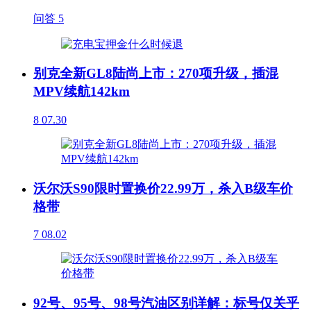
问答
5
别克全新GL8陆尚上市：270项升级，插混
MPV续航142km
8
07.30
沃尔沃S90限时置换价22.99万，杀入B级车价
格带
7
08.02
92号、95号、98号汽油区别详解：标号仅关乎