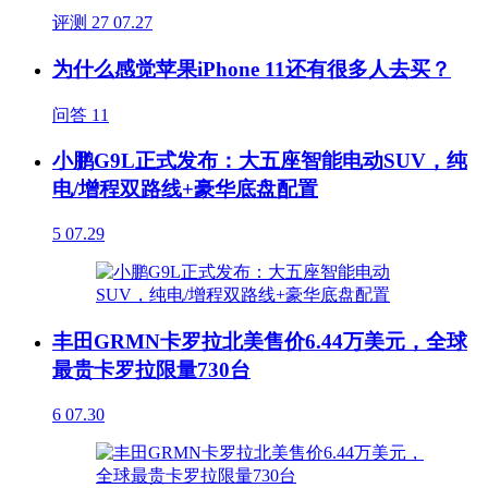
评测
27
07.27
为什么感觉苹果iPhone 11还有很多人去买？
问答
11
小鹏G9L正式发布：大五座智能电动SUV，纯
电/增程双路线+豪华底盘配置
5
07.29
丰田GRMN卡罗拉北美售价6.44万美元，全球
最贵卡罗拉限量730台
6
07.30