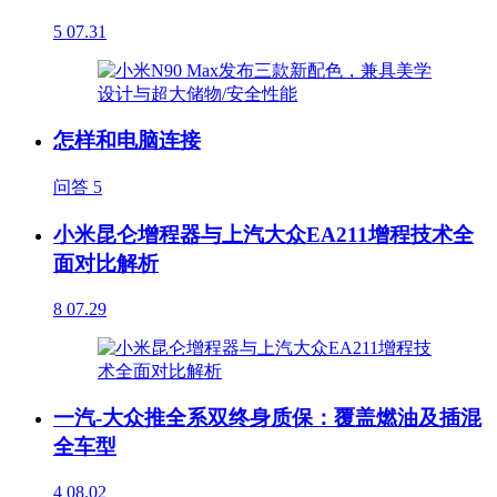
5
07.31
怎样和电脑连接
问答
5
小米昆仑增程器与上汽大众EA211增程技术全
面对比解析
8
07.29
一汽-大众推全系双终身质保：覆盖燃油及插混
全车型
4
08.02