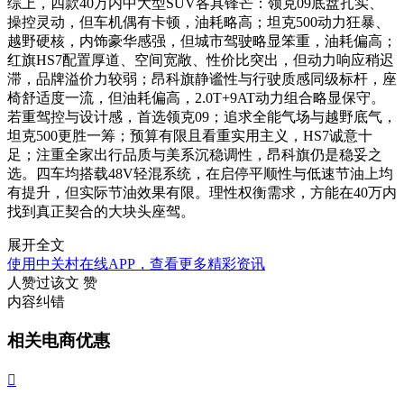
综上，四款40万内中大型SUV各具锋芒：领克09底盘扎实、
操控灵动，但车机偶有卡顿，油耗略高；坦克500动力狂暴、
越野硬核，内饰豪华感强，但城市驾驶略显笨重，油耗偏高；
红旗HS7配置厚道、空间宽敞、性价比突出，但动力响应稍迟
滞，品牌溢价力较弱；昂科旗静谧性与行驶质感同级标杆，座
椅舒适度一流，但油耗偏高，2.0T+9AT动力组合略显保守。
若重驾控与设计感，首选领克09；追求全能气场与越野底气，
坦克500更胜一筹；预算有限且看重实用主义，HS7诚意十
足；注重全家出行品质与美系沉稳调性，昂科旗仍是稳妥之
选。四车均搭载48V轻混系统，在启停平顺性与低速节油上均
有提升，但实际节油效果有限。理性权衡需求，方能在40万内
找到真正契合的大块头座驾。
展开全文
使用中关村在线APP，查看更多精彩资讯
人赞过该文
赞
内容纠错
相关电商优惠
