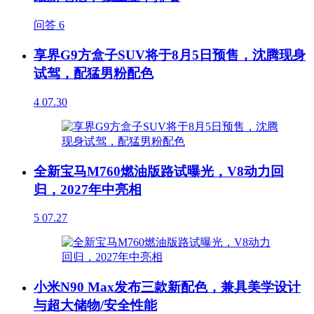
问答
6
享界G9方盒子SUV将于8月5日预售，沈腾现身
试驾，配猛男粉配色
4
07.30
全新宝马M760燃油版路试曝光，V8动力回
归，2027年中亮相
5
07.27
小米N90 Max发布三款新配色，兼具美学设计
与超大储物/安全性能