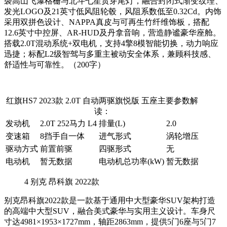
袭高山飞瀑格栅与北斗七星贯穿尾灯，融合封闭式渐变纹理、
发光LOGO及21英寸低风阻轮毂，风阻系数低至0.32Cd。内饰
采用双拼色设计、NAPPA真皮与可再生竹纤维饰板，搭配
12.6英寸中控屏、AR-HUD及丹拿音响，营造静谧豪华座舱。
搭载2.0T混动系统+双电机，支持4擎8模智能切换，动力响应
迅捷；标配L2级智驾与多重主被动安全体系，兼顾科技感、
舒适性与可靠性。（200字）
红旗HS7 2023款 2.0T 自动两驱旗悦版 五座主要参数解
读：
发动机
2.0T 252马力 L4
排量(L)
2.0
变速箱
8挡手自一体
进气形式
涡轮增压
驱动方式
前置前驱
四驱形式
无
电动机
暂无数据
电动机总功率(kW)
暂无数据
4
别克 昂科旗 2022款
别克昂科旗2022款是一款基于通用中大型豪华SUV架构打造
的高端中大型SUV，融合美式豪华与实用主义设计。车身尺
寸达4981×1953×1727mm，轴距2863mm，提供5门6座与5门7