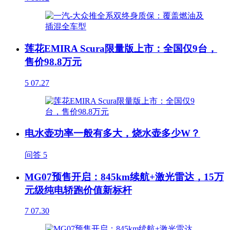
莲花EMIRA Scura限量版上市：全国仅9台，
售价98.8万元
5
07.27
电水壶功率一般有多大，烧水壶多少W？
问答
5
MG07预售开启：845km续航+激光雷达，15万
元级纯电轿跑价值新标杆
7
07.30