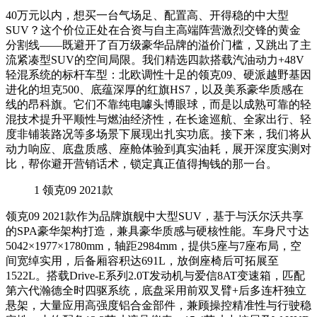
40万元以内，想买一台气场足、配置高、开得稳的中大型
SUV？这个价位正处在合资与自主高端阵营激烈交锋的黄金
分割线——既避开了百万级豪华品牌的溢价门槛，又跳出了主
流紧凑型SUV的空间局限。我们精选四款搭载汽油动力+48V
轻混系统的标杆车型：北欧调性十足的领克09、硬派越野基因
进化的坦克500、底蕴深厚的红旗HS7，以及美系豪华质感在
线的昂科旗。它们不靠纯电噱头博眼球，而是以成熟可靠的轻
混技术提升平顺性与燃油经济性，在长途巡航、全家出行、轻
度非铺装路况等多场景下展现出扎实功底。接下来，我们将从
动力响应、底盘质感、座舱体验到真实油耗，展开深度实测对
比，帮你避开营销话术，锁定真正值得掏钱的那一台。
1
领克09 2021款
领克09 2021款作为品牌旗舰中大型SUV，基于与沃尔沃共享
的SPA豪华架构打造，兼具豪华质感与硬核性能。车身尺寸达
5042×1977×1780mm，轴距2984mm，提供5座与7座布局，空
间宽绰实用，后备厢容积达691L，放倒座椅后可拓展至
1522L。搭载Drive-E系列2.0T发动机与爱信8AT变速箱，匹配
第六代瀚德全时四驱系统，底盘采用前双叉臂+后多连杆独立
悬架，大量应用高强度铝合金部件，兼顾操控精准性与行驶稳