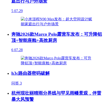
庭出行与户外场景
5
07.29
奔驰2026款Marco Polo露营车发布：可升降铝
顶+智能座舱+高效厨房
6
07.28
h3c路由器密码破解
问答
3
杭州现壮丽晴雨分界线与罕见雨幡景观，伴雷
暴大风预警