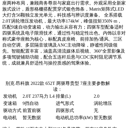
座两种布局，兼顾商务尊崇与家庭出行需求。外观采用全新家
族式设计，盾形格栅搭配贯穿式银色饰条，Matrix矩阵式LED
大灯含56颗独立发光单元，科技感与辨识度兼备。 全系搭载
2.0T涡轮增压发动机，最大功率174kW，峰值扭矩350N·m，
匹配9速自动变速箱，动力输出从容有力；四驱车型配备适时
四驱系统及电子限滑技术，通过性与稳定性出色。内饰以非对
称式豪华座舱为核心，标配真皮座椅、前排加热/通风、三区
自动空调、多层隔音玻璃及ANC主动降噪，静谧性同级领
先。智能配置丰富，涵盖高清流媒体后视镜、360°全景影像及
多项驾驶辅助功能，配合五连杆后悬与CDC实时阻尼调节系
统，成就兼具舒适性与操控质感的驾乘体验。
别克 昂科旗 2022款 652T 两驱尊贵型 7座主要参数解
读：
发动机
2.0T 237马力 L4
排量(L)
2.0
变速箱
9挡自动
进气形式
涡轮增压
驱动方式
前置前驱
四驱形式
无
电动机
暂无数据
电动机总功率(kW)
暂无数据