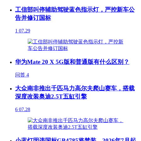
工信部叫停辅助驾驶蓝色指示灯，严控新车公
告并修订国标
1
07.29
华为Mate 20 X 5G版和普通版有什么区别？
问答
4
大众南非推出千匹马力高尔夫爬山赛车，搭载
深度改装奥迪2.5T五缸引擎
6
07.28
小蓝灯因违国标GB4785将禁装，2026年7月起