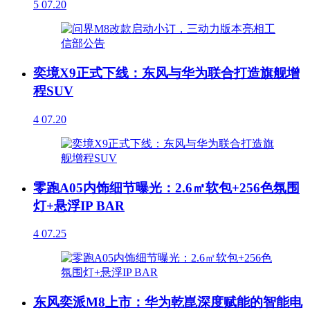
5
07.20
奕境X9正式下线：东风与华为联合打造旗舰增
程SUV
4
07.20
零跑A05内饰细节曝光：2.6㎡软包+256色氛围
灯+悬浮IP BAR
4
07.25
东风奕派M8上市：华为乾崑深度赋能的智能电