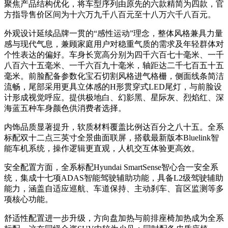
聚焦产品结构优化，将车型序列由原先的六款精简为四款，官
方指导售价区间为十六万九千八百元至十八万六千八百元。
外观设计延续品牌一贯的“感性运动”理念，整体风格兼具力量
感与现代气息，兼顾家庭用户对稳重气质的需求及年轻群体对
个性表达的偏好。车身长宽高分别为四千六百七十毫米、一千
八百六十五毫米、一千六百九十毫米，轴距达二千七百五十五
毫米。前脸配备参数化宝石切割风格进气格栅，侧面线条简洁
流畅，尾部采用更具立体感的H形贯穿式LED尾灯，与前脸设
计形成视觉呼应。提供极地白、幻影黑、星际灰、烈焰红、深
海蓝五种车身颜色供消费者选择。
内饰品质显著提升，软质材料覆盖比例达百分之八十五。全系
标配双十二点三英寸全景曲面联屏，搭载最新版本Bluelink智
能车机系统，操作逻辑更直观，人机交互体验更高效。
安全配置方面，全系标配Hyundai SmartSense智心合一安全系
统，集成十七项ADAS智能驾驶辅助功能，具备L2级驾驶辅助
能力，涵盖自适应巡航、车道保持、主动刹车、盲区监测等多
项核心功能。
舒适性配置进一步升级，方向盘加热与前排座椅加热成为全系