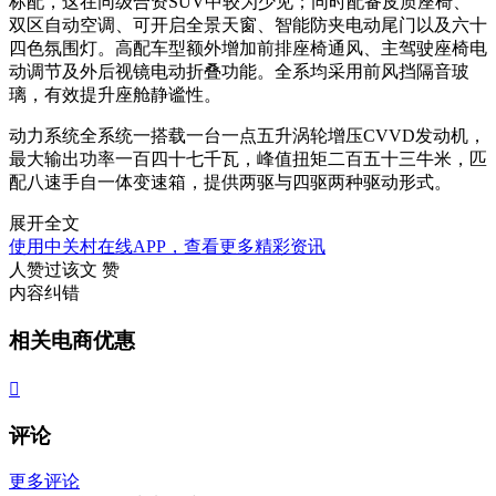
标配，这在同级合资SUV中较为少见；同时配备皮质座椅、
双区自动空调、可开启全景天窗、智能防夹电动尾门以及六十
四色氛围灯。高配车型额外增加前排座椅通风、主驾驶座椅电
动调节及外后视镜电动折叠功能。全系均采用前风挡隔音玻
璃，有效提升座舱静谧性。
动力系统全系统一搭载一台一点五升涡轮增压CVVD发动机，
最大输出功率一百四十七千瓦，峰值扭矩二百五十三牛米，匹
配八速手自一体变速箱，提供两驱与四驱两种驱动形式。
展开全文
使用中关村在线APP，查看更多精彩资讯
人赞过该文
赞
内容纠错
相关电商优惠

评论
更多评论