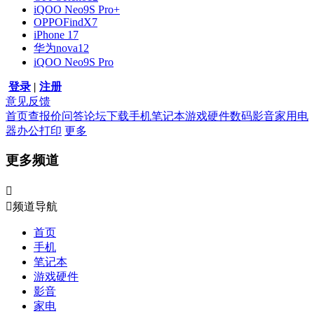
iQOO Neo9S Pro+
OPPOFindX7
iPhone 17
华为nova12
iQOO Neo9S Pro
登录
|
注册
意见反馈
首页
查报价
问答
论坛
下载
手机
笔记本
游戏硬件
数码影音
家用电
器
办公打印
更多
更多频道


频道导航
首页
手机
笔记本
游戏硬件
影音
家电