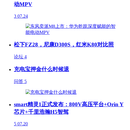
动MPV
3
07.24
松下FZ28，尼康D300S，红米K80对比照
论坛
4
充电宝押金什么时候退
问答
5
smart精灵1正式发布：800V高压平台+Orin Y
芯片+千里浩瀚H5智驾
5
07.20