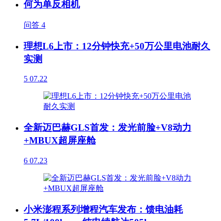
何为单反相机
问答
4
理想L6上市：12分钟快充+50万公里电池耐久
实测
5
07.22
全新迈巴赫GLS首发：发光前脸+V8动力
+MBUX超屏座舱
6
07.23
小米澎程系列增程汽车发布：馈电油耗