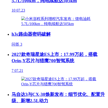
5.7L/100km，纯电续航达505km
10
07.23
h3c路由器密码破解
问答
3
2027款奇瑞星途ES上市：17.99万起，搭载
Orin-Y芯片与猎鹰700智驾系统
7
07.21
马自达3与CX-30焕新发布：细节优化、配置升
级、新增2.5L动力