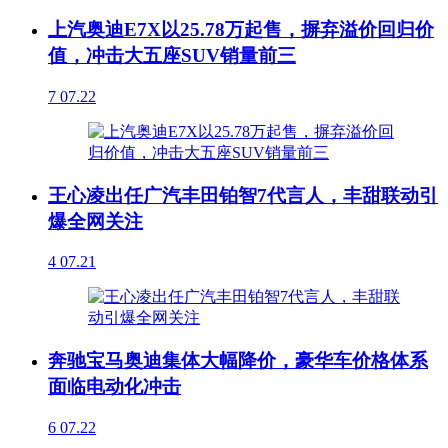
上汽奥迪E7X以25.78万起售，摒弃溢价回归价
值，冲击大五座SUV销量前三
7
07.22
王心凌出任广汽丰田铂智7代言人，丰甜联动引
爆全网关注
4
07.21
奔驰宝马奥迪集体大幅降价，豪华车价格体系
面临电动化冲击
6
07.22