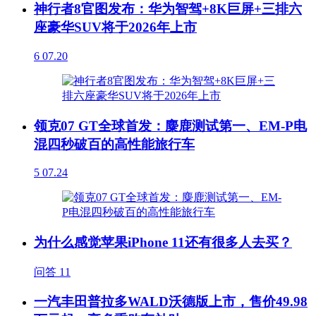
神行者8官图发布：华为智驾+8K巨屏+三排六
座豪华SUV将于2026年上市
6
07.20
领克07 GT全球首发：麋鹿测试第一、EM-P电
混四秒破百的高性能旅行车
5
07.24
为什么感觉苹果iPhone 11还有很多人去买？
问答
11
一汽丰田普拉多WALD沃德版上市，售价49.98