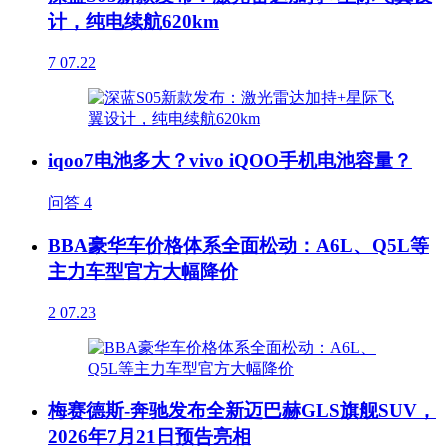
计，纯电续航620km
7
07.22
iqoo7电池多大？vivo iQOO手机电池容量？
问答
4
BBA豪华车价格体系全面松动：A6L、Q5L等
主力车型官方大幅降价
2
07.23
梅赛德斯-奔驰发布全新迈巴赫GLS旗舰SUV，
2026年7月21日预告亮相