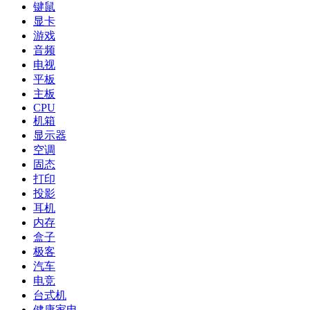
键鼠
显卡
游戏
音频
电视
平板
主板
CPU
机箱
显示器
空调
固态
打印
投影
耳机
内存
盒子
极客
汽车
电竞
台式机
健康家电