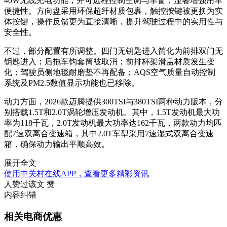
40W无线充电功能，并可远程控制空调与车窗，显著增强用车
便捷性。方向盘采用环保超纤材质包裹，触控按键被更换为实
体按键，操作反馈更为直接清晰，提升驾驶过程中的实用性与
安全性。
不过，部分配置有所调整。四门无钥匙进入简化为前排双门无
钥匙进入；后拖车钩套筒被取消；前排杯架滑盖材质发生变
化；驾驶员侧地毯耐磨垫不再配备；AQS空气质量自动控制
系统及PM2.5数值显示功能也已移除。
动力方面，2026款迈腾提供300TSI与380TSI两种动力版本，分
别搭载1.5T和2.0T涡轮增压发动机。其中，1.5T发动机最大功
率为118千瓦，2.0T发动机最大功率达162千瓦，两款动力均匹
配7速双离合变速箱，其中2.0T车型采用7速湿式双离合变速
箱，确保动力输出平顺高效。
展开全文
使用中关村在线APP，查看更多精彩资讯
人赞过该文
赞
内容纠错
相关电商优惠