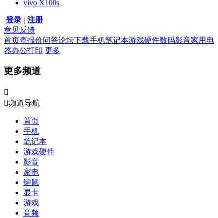
vivo X100s
登录
|
注册
意见反馈
首页
查报价
问答
论坛
下载
手机
笔记本
游戏硬件
数码影音
家用电
器
办公打印
更多
更多频道


频道导航
首页
手机
笔记本
游戏硬件
影音
家电
键鼠
显卡
游戏
音频