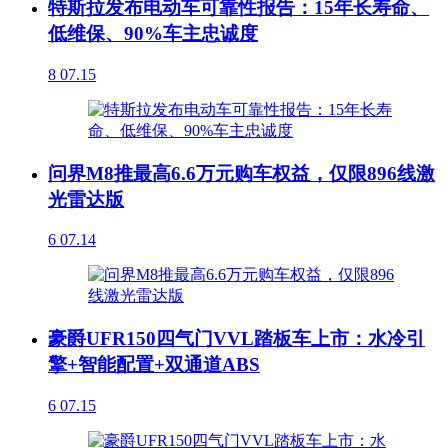
特斯拉发布电动车可靠性报告：15年长寿命、
低维保、90%车主忠诚度
8
07.15
问界M8推最高6.6万元购车权益，仅限896线激
光雷达版
6
07.14
豪爵UFR150四气门VVL踏板车上市：水冷引
擎+智能配置+双通道ABS
6
07.15