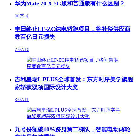
华为Mate 20 X 5G版和普通版有什么区别？
问答
4
丰田终止LF-ZC纯电轿跑项目，将补偿供应商
数百亿日元损失
7
07.16
吉利星瑞L PLUS全球首发：东方时序美学旗舰
家轿获双项国际设计大奖
3
07.11
九号份额破10%跻身第二梯队，智能电动两轮