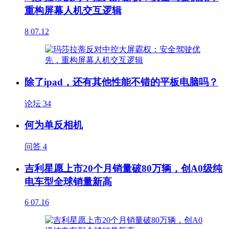
重构屏幕人机交互逻辑
8
07.12
除了ipad，还有其他性能不错的平板电脑吗？
论坛
34
何为单反相机
问答
4
吉利星愿上市20个月销量破80万辆，创A0级纯
电车型全球销量新高
6
07.16