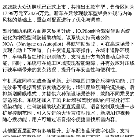
2026款大众迈腾现已正式上市，共推出五款车型，售价区间为
17.99万元至24.69万元。新车在延续现款车型经典外观与内饰
风格的基础上，重点对配置进行了优化与调整。
驾驶辅助系统方面迎来显著升级，IQ.Pilot组合驾驶辅助系统
进化为增强型驾驶辅助功能。该系统支持高速公路
NOA（Navigate on Autopilot）导航辅助驾驶，可在高速场景下
实现自动上下匝道、自主变道超车等操作。在城市道路环境
中，车辆具备红绿灯识别能力，支持直行方向的自动启停功
能。同时，系统可在施工区域实现智能避障，并有效应对压线
行驶车辆带来的复杂路况，提升行车安全性与便利性。
车机系统同样完成全面革新。新增氛围灯随音乐律动功能，灯
光效果可根据音频节奏动态变化，增强座舱氛围的沉浸感。后
排新增睡眠模式，并提供六种预设场景选择，兼顾不同乘员的
舒适需求。系统还加入了IQ.Pilot增强驾驶辅助的可视化行车
渲染功能，使驾驶辅助状态更直观呈现。语音控制系统进一步
扩展控制范围，引入先进的大语言模型技术，新增AI短视频
随心搜功能，用户可通过语音指令便捷查找所需内容。
其他配置层面亦有多项提升。新车配备蓝牙数字钥匙，支持