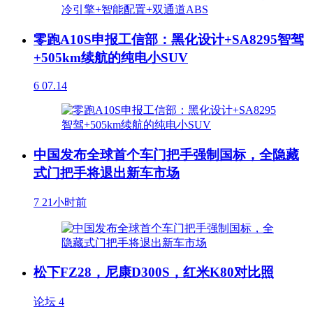
零跑A10S申报工信部：黑化设计+SA8295智驾
+505km续航的纯电小SUV
6
07.14
中国发布全球首个车门把手强制国标，全隐藏
式门把手将退出新车市场
7
21小时前
松下FZ28，尼康D300S，红米K80对比照
论坛
4