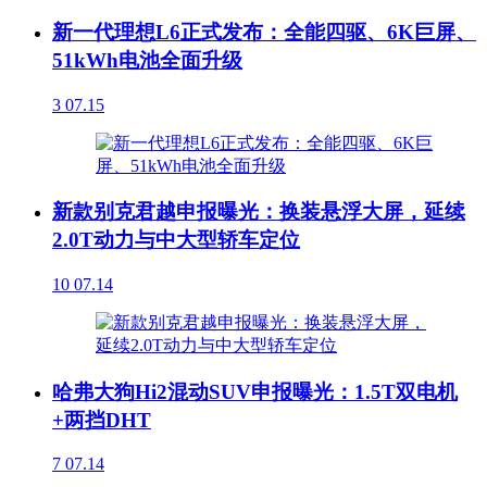
新一代理想L6正式发布：全能四驱、6K巨屏、
51kWh电池全面升级
3
07.15
新款别克君越申报曝光：换装悬浮大屏，延续
2.0T动力与中大型轿车定位
10
07.14
哈弗大狗Hi2混动SUV申报曝光：1.5T双电机
+两挡DHT
7
07.14