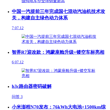
中国一汽提前三年完成国七混动汽油机技术攻
关，构建自主绿色动力体系
7
07.12
智界R7迎改款：鸿蒙座舱升级+镂空车标亮相
6
07.12
h3c路由器密码破解
问答
3
小米澎程N70发布：76kWh大电池+1500km综