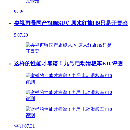
08.04
央视再曝国产旗舰SUV 原来红旗H9只是开胃菜
5
07.29
这样的性能才靠谱！九号电动滑板车E10评测
评测
07.31