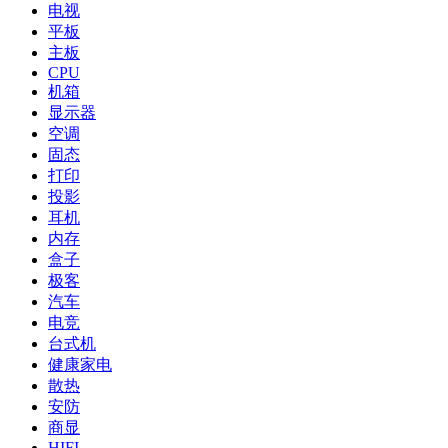
电视
平板
主板
CPU
机箱
显示器
空调
固态
打印
投影
耳机
内存
盒子
极客
汽车
电竞
台式机
健康家电
散热
安防
商显
HIFI