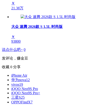
￥
21.38万
大众 速腾 2026款 S 1.5L 时尚版
￥
93800
说点什么吧~
0
发评论，赚金豆
收藏
0
分享
iPhone Air
华为nova12
vivos19
iQOO Neo9S Pro
iQOO Neo9S Pro+
三星S25
OPPOFindX7