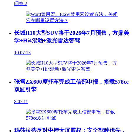
问答
2
长城H10大型SUV将于2026年7月预售，方鼎美
学+Hi4混动+激光雷达智驾
10
07.13
张雪ZX600摩托车完成工信部申报，搭载578cc
双缸引擎
8
07.11
玛莎拉蒂反对中控大屏霸权：安全驾驶优先，