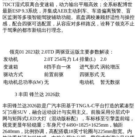
7DCT湿式双离合变速箱，动力输出平顺高效；全系标配博世
最新ESP 9.3系统，并集成AEB主动刹车、车道偏离预警、盲
区监测等多项智能驾驶辅助功能。底盘调校兼顾舒适性与操控
感，配合四驱可选配置，从容应对多样路况，诠释了领克不止
于驾乘的都市新锐出行理念。
领克01 2023款 2.0TD 两驱亚运版主要参数解读：
发动机
2.0T 254马力 L4
排量(L)
2.0
变速箱
8挡手自一体
进气形式
涡轮增压
驱动方式
前置前驱
四驱形式
无
电动机总功率(kW)
无
电动机
暂无数据
3
丰田 锋兰达 2026款
丰田锋兰达2026款是广汽丰田基于TNGA-C平台打造的紧凑型
5门5座SUV，融合运动设计与实用主义。前脸采用分层式中
网与矩阵式LED大灯（混动版标配），车标移至引擎盖前端，
视觉更显年轻稳重；车身尺寸4490×1825×1625mm，轴距
2640mm，比例协调，高配搭载18英寸轮圈与225mm胎宽。内