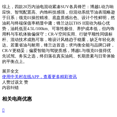
综上，四款20万内油电混动紧凑SUV各具锋芒：博越L动力响
应快、智驾配置高、内饰科技感强，但混动系统节油表现略逊
于日系；领克01操控精准、底盘质感出色、设计个性鲜明，然
油耗与终端保值率稍显中庸；锋兰达以THS II混动为核心优
势，油耗低至4.5L/100km、可靠性极佳、养护成本低，但内饰
用料与车机体验偏保守；CR-V空间实用、行驶平顺性同级标
杆、混动技术成熟可靠，唯设计风格趋于稳重，缺乏年轻化表
达。若重省油与耐用，锋兰达首选；求均衡全能与品牌口碑，
CR-V更稳妥；偏爱智能与驾驶质感，博越L与领克01值得优
先试驾。务实之选，终归落在真实油耗、长期质素与日常体验
的平衡点上。
展开全文
使用中关村在线APP，查看更多精彩资讯
人赞过该文
赞
内容纠错
相关电商优惠
