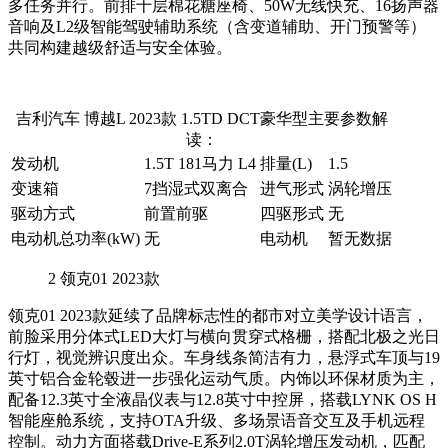
多任务并行。前排十层棉花糖座椅、50W无线快充、16扬声器
音响及L2级智能驾驶辅助系统（含变道辅助、开门预警等）
共同构建越级舒适与安全体验。
吉利汽车 博越L 2023款 1.5TD DCT豪华型主要参数解
读：
发动机
1.5T 181马力 L4
排量(L)
1.5
变速箱
7挡湿式双离合
进气形式
涡轮增压
驱动方式
前置前驱
四驱形式
无
电动机总功率(kW)
无
电动机
暂无数据
2
领克01 2023款
领克01 2023款延续了品牌标志性的都市对立美学设计语言，
前脸采用分体式LED大灯与横向贯穿式格栅，搭配北极之光日
行灯，视觉辨识度出众。车身线条简洁有力，悬浮式车顶与19
英寸铝合金轮毂进一步强化运动气质。内饰以环保材质为主，
配备12.3英寸全液晶仪表与12.8英寸中控屏，搭载LYNK OS H
智能座舱系统，支持OTA升级、多场景语音交互及手机远程
控制。动力方面搭载Drive-E系列2.0T涡轮增压发动机，匹配