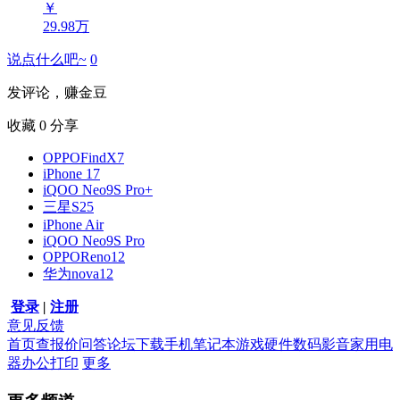
￥
29.98万
说点什么吧~
0
发评论，赚金豆
收藏
0
分享
OPPOFindX7
iPhone 17
iQOO Neo9S Pro+
三星S25
iPhone Air
iQOO Neo9S Pro
OPPOReno12
华为nova12
登录
|
注册
意见反馈
首页
查报价
问答
论坛
下载
手机
笔记本
游戏硬件
数码影音
家用电
器
办公打印
更多