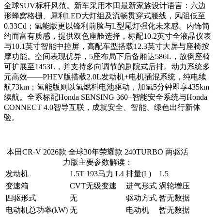
全球SUV标杆风范。新车采用本田最新家族设计语言：六边
形蜂窝格栅、犀利LED大灯组及流畅贯穿式腰线，风阻低至
0.33Cd；氢能版更以锋利前脸与L型尾灯强化未来感。内饰简
约而富有质感，提供双色座舱选择，标配10.2英寸全液晶仪表
与10.1英寸智能中控屏，高配车型搭载12.3英寸大屏与座椅按
摩功能。空间表现优异，5座布局下后备厢达586L，放倒座椅
可扩展至1453L，并支持多向调节的剧院式后排。动力系统多
元高效——PHEV版搭载2.0L发动机+电机插混系统，纯电续
航73km；氢能版则以氢燃料电池驱动，加氢5分钟即享435km
续航。全系标配Honda SENSING 360+智能安全系统与Honda
CONNECT 4.0智导互联，成就安全、智能、绿色出行新体
验。
本田CR-V 2026款 全球30年荣耀款 240TURBO 两驱活
力版主要参数解读：
发动机
1.5T 193马力 L4
排量(L)
1.5
变速箱
CVT无级变速
进气形式
涡轮增压
四驱形式
无
驱动方式
暂无数据
电动机总功率(kW)
无
电动机
暂无数据