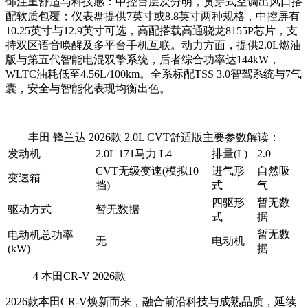
饰注重舒适与科技感：中控台层次分明，贯穿式空调出风口搭
配软质包覆；仪表盘提供7英寸或8.8英寸两种规格，中控屏有
10.25英寸与12.9英寸可选，高配搭载高通骁龙8155P芯片，支
持双区语音唤醒及多平台手机互联。动力方面，提供2.0L燃油
版与第五代智能电混双擎系统，后者综合功率达144kW，
WLTC油耗低至4.56L/100km。全系标配TSS 3.0智驾系统与7气
囊，安全与智能化表现均衡出色。
丰田 锋兰达 2026款 2.0L CVT舒适版主要参数解读：
发动机
2.0L 171马力 L4
排量(L)
2.0
CVT无级变速(模拟10
进气形
自然吸
变速箱
挡)
式
气
四驱形
暂无数
驱动方式
暂无数据
式
据
暂无数
电动机总功率
无
电动机
(kW)
据
4
本田CR-V 2026款
2026款本田CR-V焕新而来，融合前沿科技与成熟品质，延续