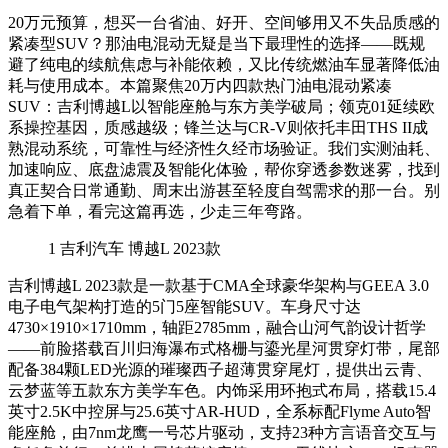
20万元预算，想买一台省油、好开、空间够用又不失品质感的
紧凑型SUV？那油电混动无疑是当下最理性的选择——既规
避了纯电的续航焦虑与补能依赖，又比传统燃油车显著降低油
耗与使用成本。本篇聚焦20万内四款热门油电混动紧凑
SUV：吉利博越L以智能座舱与东方美学破局；领克01延续欧
系操控基因，质感越级；锋兰达与CR-V则依托丰田THS II成
熟混动系统，可靠性与经济性久经市场验证。我们实测油耗、
加速响应、底盘滤震及智能化体验，帮你穿透参数迷雾，找到
真正契合日常通勤、周末出游甚至轻度自驾需求的那一台。别
急着下单，看完这篇再选，少走三年弯路。
1
吉利汽车 博越L 2023款
吉利博越L 2023款是一款基于CMA全球豪华架构与GEEA 3.0
电子电气架构打造的5门5座智能SUV。车身尺寸达
4730×1910×1710mm，轴距2785mm，融合山河气韵设计哲学
——前脸搭载百川归海瀑布式格栅与鎏光星河贯穿灯带，尾部
配备384颗LED光源的璀璨西子超薄贯穿尾灯，提供出云青、
云梦蓝等五款东方美学车色。内饰采用环抱式布局，搭载15.4
英寸2.5K中控屏与25.6英寸AR-HUD，全系标配Flyme Auto智
能座舱，由7nm龙鹰一号芯片驱动，支持23种方言语音交互与