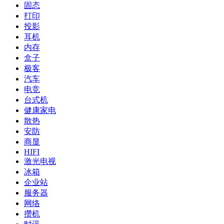
固态
打印
投影
耳机
内存
盒子
极客
汽车
电竞
台式机
健康家电
散热
安防
商显
HIFI
激光电视
冰箱
企业站
服务器
网络
攒机