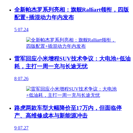
全新帕杰罗系列亮相：旗舰Ralliart领衔，四版
配置+插混动力年内发布
5
07.24
雷军回应小米增程SUV技术争议：大电池+低油
耗，主打一周一充与长途无忧
8
07.26
路虎两款车型大幅降价至17万内，但面临停
产、高维修成本与新能源冲击
9
07.27