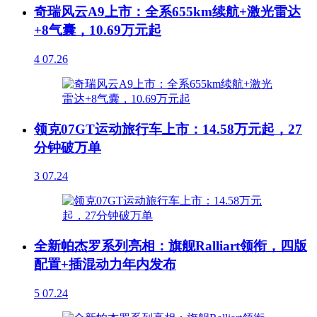
奇瑞风云A9上市：全系655km续航+激光雷达
+8气囊，10.69万元起
4
07.26
领克07GT运动旅行车上市：14.58万元起，27
分钟破万单
3
07.24
全新帕杰罗系列亮相：旗舰Ralliart领衔，四版
配置+插混动力年内发布
5
07.24