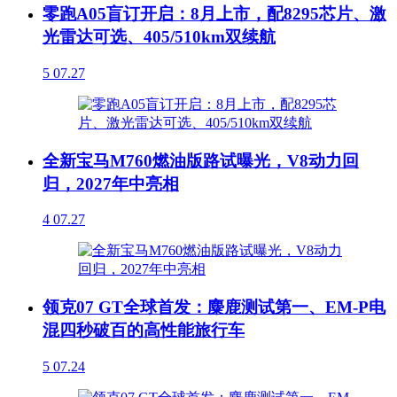
零跑A05盲订开启：8月上市，配8295芯片、激
光雷达可选、405/510km双续航
5
07.27
全新宝马M760燃油版路试曝光，V8动力回
归，2027年中亮相
4
07.27
领克07 GT全球首发：麋鹿测试第一、EM-P电
混四秒破百的高性能旅行车
5
07.24