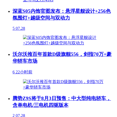
深蓝S05内饰官图发布：悬浮星舰设计+256色
氛围灯+越级空间与双动力
5
07.28
沃尔沃推百年首款D级旗舰556，剑指70万+豪
华轿车市场
6
22小时前
腾势Z9S将于8月3日预售：中大型纯电轿车，
含单电机/三电机四驱版本
2
07.28