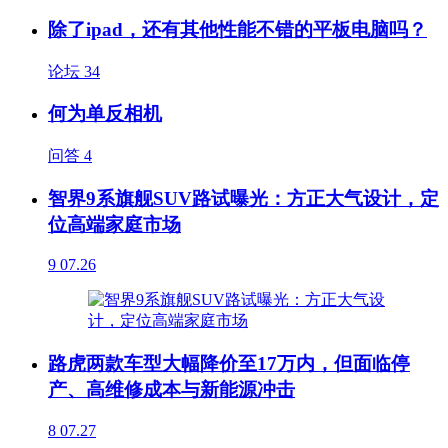
除了ipad，还有其他性能不错的平板电脑吗？
论坛
34
何为单反相机
问答
4
智界9系旗舰SUV路试曝光：方正大气设计，定
位高端家庭市场
9
07.26
路虎两款车型大幅降价至17万内，但面临停
产、高维修成本与新能源冲击
8
07.27