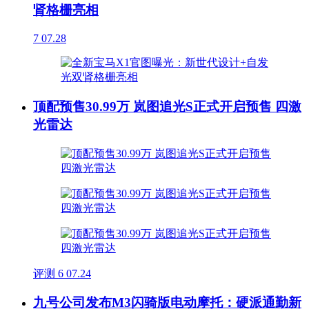
肾格栅亮相
7
07.28
顶配预售30.99万 岚图追光S正式开启预售 四激
光雷达
评测
6
07.24
九号公司发布M3闪骑版电动摩托：硬派通勤新