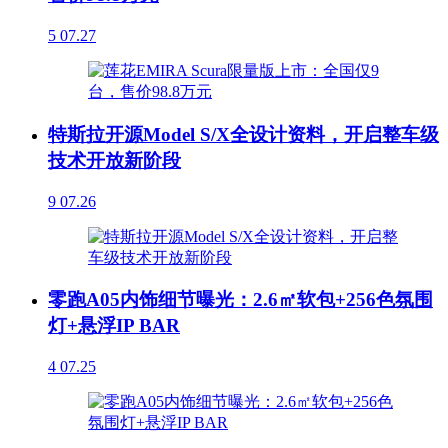
5
07.27
特斯拉开源Model S/X全设计资料，开启整车级
技术开放新阶段
9
07.26
零跑A05内饰细节曝光：2.6㎡软包+256色氛围
灯+悬浮IP BAR
4
07.25