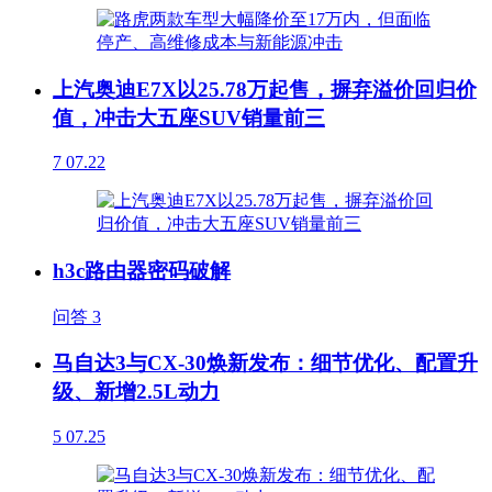
上汽奥迪E7X以25.78万起售，摒弃溢价回归价
值，冲击大五座SUV销量前三
7
07.22
h3c路由器密码破解
问答
3
马自达3与CX-30焕新发布：细节优化、配置升
级、新增2.5L动力
5
07.25