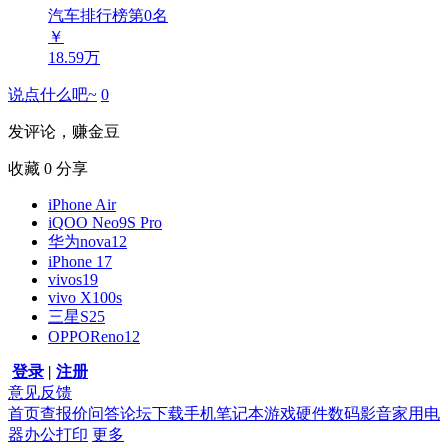
汽车排行榜第
0
名
￥
18.59万
说点什么吧~
0
发评论，赚金豆
收藏
0
分享
iPhone Air
iQOO Neo9S Pro
华为nova12
iPhone 17
vivos19
vivo X100s
三星S25
OPPOReno12
登录
|
注册
意见反馈
首页
查报价
问答
论坛
下载
手机
笔记本
游戏硬件
数码影音
家用电
器
办公打印
更多