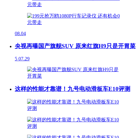
08.04
央视再曝国产旗舰SUV 原来红旗H9只是开胃菜
5
07.29
这样的性能才靠谱！九号电动滑板车E10评测