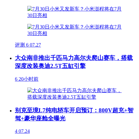
评测
6
07.27
大众南非推出千匹马力高尔夫爬山赛车，搭载
深度改装奥迪2.5T五缸引擎
6
20小时前
别克至境L7纯电轿车开启预订：800V超充+智
驾+豪华座舱全曝光
4
07.24