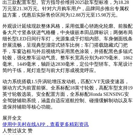
出三款配置车型。官方指导价维持2025款车型标准，为18.28
万元至21.38万元。针对六月购车用户，品牌同步推出专属权
益方案，优惠后实际售价区间为12.88万元至15.98万元。
外观设计延续现款整体风格，采用低重心轿跑化轮廓。前脸配
备大尺寸竖条状进气格栅，中央镶嵌本田品牌标识；两侧布局
细长型LED日间行车灯，光源集成于灯组内部。车身侧面线条
舒展流畅，呈现典型溜背式轿车比例；车门搭载隐藏式门把
手，车窗边框与外后视镜均采用黑色涂装，并搭配黑色多辐式
轮毂，强化整车运动气质。整车长宽高分别为4979毫米、1862
毫米、1449毫米，轴距达2830毫米，定位中型轿车。车尾设计
简约干练，尾灯造型与前大灯形成视觉呼应。
动力系统搭载1.5升涡轮增压发动机，匹配CVT无级变速器，
驱动方式为前置前驱。全系标配18英寸轮毂，高配车型支持19
英寸轮毂选装。安全配置方面，全系标配Honda SENSING安
全驾驶辅助系统，涵盖自适应巡航控制、碰撞缓解制动以及车
道保持辅助等核心功能。
展开全文
使用中关村在线APP，查看更多精彩资讯
人赞过该文
赞