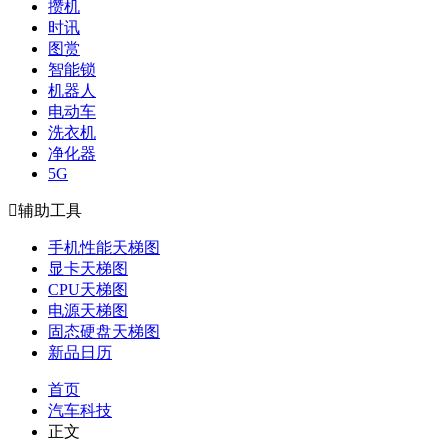
攒机
时讯
图赏
智能锁
机器人
电动车
洗衣机
净化器
5G

辅助工具
手机性能天梯图
显卡天梯图
CPU天梯图
电源天梯图
固态硬盘天梯图
新品日历
首页
汽车科技
正文