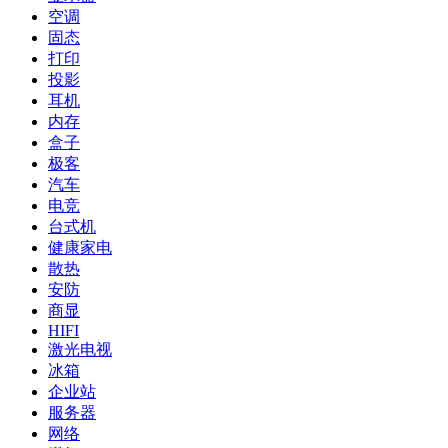
空调
固态
打印
投影
耳机
内存
盒子
极客
汽车
电竞
台式机
健康家电
散热
安防
商显
HIFI
激光电视
冰箱
企业站
服务器
网络