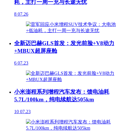
耗，主打一周一充与长途无忧
8
07.26
全新迈巴赫GLS首发：发光前脸+V8动力
+MBUX超屏座舱
6
07.23
小米澎程系列增程汽车发布：馈电油耗
5.7L/100km，纯电续航达505km
10
07.23