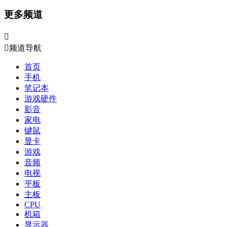
更多频道


频道导航
首页
手机
笔记本
游戏硬件
影音
家电
键鼠
显卡
游戏
音频
电视
平板
主板
CPU
机箱
显示器