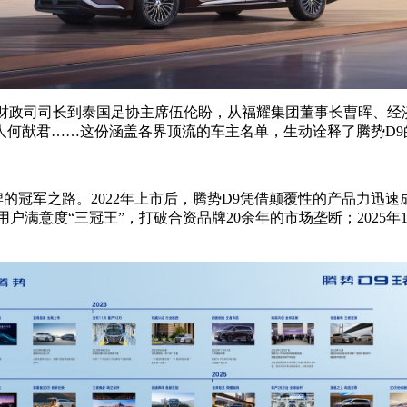
港财政司司长到泰国足协主席伍伦盼，从福耀集团董事长曹晖、
人何猷君……这份涵盖各界顶流的车主名单，生动诠释了腾势D9
牌的冠军之路。2022年上市后，腾势D9凭借颠覆性的产品力迅
、用户满意度“三冠王”，打破合资品牌20余年的市场垄断；2025