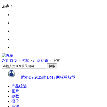
热点：
ZOL首页
>
汽车
>
厂商动态
> 正文
腾势D9 2025款 DM-i 两驱尊航型
产品综述
图片
参数
报价
点评