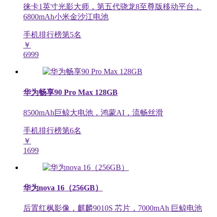
徕卡1英寸光影大师，第五代骁龙8至尊版移动平台，
6800mAh小米金沙江电池
手机排行榜第
5
名
￥
6999
华为畅享90 Pro Max 128GB
8500mAh巨鲸大电池，鸿蒙AI，流畅丝滑
手机排行榜第
6
名
￥
1699
华为nova 16（256GB）
后置红枫影像，麒麟9010S 芯片，7000mAh 巨鲸电池