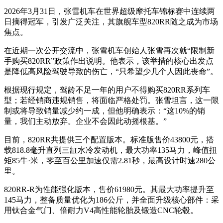
2026年3月31日，张雪机车在世界超级摩托车锦标赛中连续两
日摘得冠军，引发广泛关注，其旗舰车型820RR随之成为市场
焦点。
在近期一次公开交流中，张雪机车创始人张雪再次就“限制新
手购买820RR”政策作出说明。他表示，该举措的核心出发点
是降低高风险驾驶导致的伤亡，“只希望少几个人因此丧命”。
根据现行规定，驾龄不足一年的用户不得购买820RR系列车
型；若经销商违规销售，将面临严格处罚。张雪坦言，这一限
制或将导致销量减少约一成，但他明确表示：“这10%的销
量，我们主动放弃。企业不会因此动摇根基。”
目前，820RR共提供三个配置版本。标准版售价43800元，搭
载818.8毫升直列三缸水冷发动机，最大功率135马力，峰值扭
矩85牛·米，零至百公里加速仅需2.81秒，最高设计时速280公
里。
820RR-R为性能强化版本，售价61980元。其最大功率提升至
145马力，整备质量优化为186公斤，并全面升级核心部件：采
用钛合金气门、倍耐力V4高性能轮胎及锻造CNC轮毂。