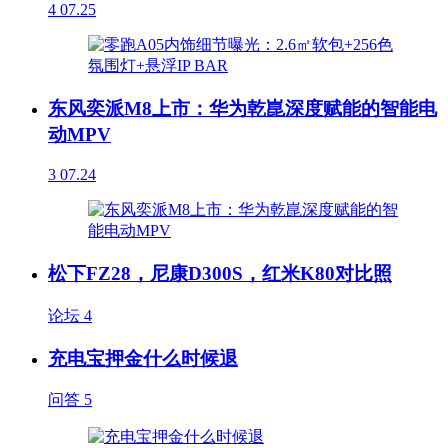
4
07.25
东风奕派M8上市：华为乾崑深度赋能的智能电
动MPV
3
07.24
松下FZ28，尼康D300S，红米K80对比照
论坛
4
充电宝押金什么时候退
问答
5