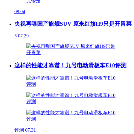
08.04
央视再曝国产旗舰SUV 原来红旗H9只是开胃菜
5
07.29
这样的性能才靠谱！九号电动滑板车E10评测
评测
07.31