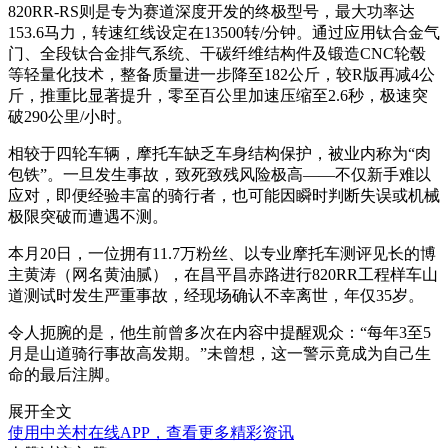
820RR-RS则是专为赛道深度开发的终极型号，最大功率达
153.6马力，转速红线设定在13500转/分钟。通过应用钛合金气
门、全段钛合金排气系统、干碳纤维结构件及锻造CNC轮毂
等轻量化技术，整备质量进一步降至182公斤，较R版再减4公
斤，推重比显著提升，零至百公里加速压缩至2.6秒，极速突
破290公里/小时。
相较于四轮车辆，摩托车缺乏车身结构保护，被业内称为“肉
包铁”。一旦发生事故，致死致残风险极高——不仅新手难以
应对，即便经验丰富的骑行者，也可能因瞬时判断失误或机械
极限突破而遭遇不测。
本月20日，一位拥有11.7万粉丝、以专业摩托车测评见长的博
主黄涛（网名黄油腻），在昌平昌赤路进行820RR工程样车山
道测试时发生严重事故，经现场确认不幸离世，年仅35岁。
令人扼腕的是，他生前曾多次在内容中提醒观众：“每年3至5
月是山道骑行事故高发期。”未曾想，这一警示竟成为自己生
命的最后注脚。
展开全文
使用中关村在线APP，查看更多精彩资讯