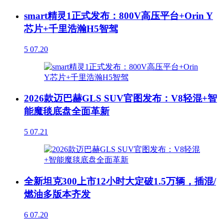
smart精灵1正式发布：800V高压平台+Orin Y
芯片+千里浩瀚H5智驾
5
07.20
2026款迈巴赫GLS SUV官图发布：V8轻混+智
能魔毯底盘全面革新
5
07.21
全新坦克300上市12小时大定破1.5万辆，插混/
燃油多版本齐发
6
07.20