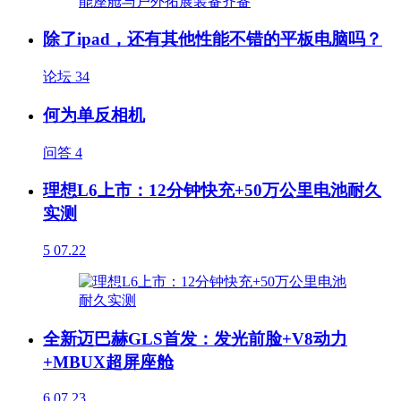
除了ipad，还有其他性能不错的平板电脑吗？
论坛
34
何为单反相机
问答
4
理想L6上市：12分钟快充+50万公里电池耐久
实测
5
07.22
全新迈巴赫GLS首发：发光前脸+V8动力
+MBUX超屏座舱
6
07.23