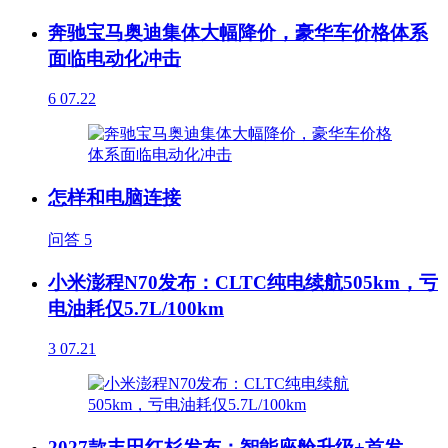
奔驰宝马奥迪集体大幅降价，豪华车价格体系
面临电动化冲击
6
07.22
怎样和电脑连接
问答
5
小米澎程N70发布：CLTC纯电续航505km，亏
电油耗仅5.7L/100km
3
07.21
2027款丰田红杉发布：智能座舱升级+首发