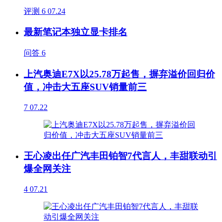
评测
6
07.24
最新笔记本独立显卡排名
问答
6
上汽奥迪E7X以25.78万起售，摒弃溢价回归价
值，冲击大五座SUV销量前三
7
07.22
王心凌出任广汽丰田铂智7代言人，丰甜联动引
爆全网关注
4
07.21