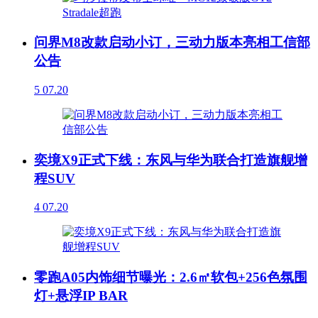
问界M8改款启动小订，三动力版本亮相工信部
公告
5
07.20
奕境X9正式下线：东风与华为联合打造旗舰增
程SUV
4
07.20
零跑A05内饰细节曝光：2.6㎡软包+256色氛围
灯+悬浮IP BAR