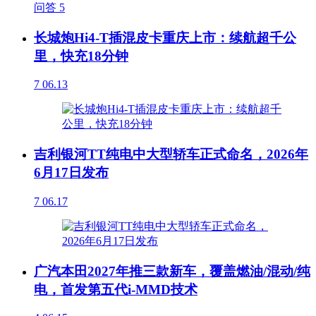
问答
5
长城炮Hi4-T插混皮卡重庆上市：续航超千公
里，快充18分钟
7
06.13
吉利银河TT纯电中大型轿车正式命名，2026年
6月17日发布
7
06.17
广汽本田2027年推三款新车，覆盖燃油/混动/纯
电，首发第五代i-MMD技术