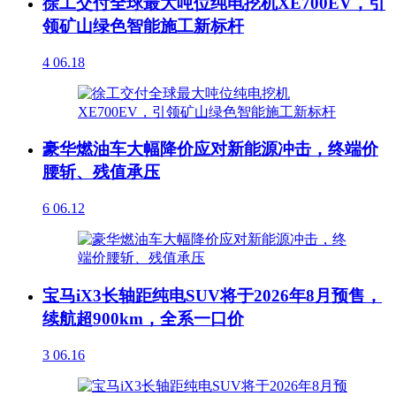
徐工交付全球最大吨位纯电挖机XE700EV，引
领矿山绿色智能施工新标杆
4
06.18
豪华燃油车大幅降价应对新能源冲击，终端价
腰斩、残值承压
6
06.12
宝马iX3长轴距纯电SUV将于2026年8月预售，
续航超900km，全系一口价
3
06.16