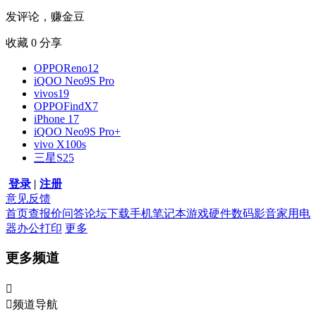
发评论，赚金豆
收藏
0
分享
OPPOReno12
iQOO Neo9S Pro
vivos19
OPPOFindX7
iPhone 17
iQOO Neo9S Pro+
vivo X100s
三星S25
登录
|
注册
意见反馈
首页
查报价
问答
论坛
下载
手机
笔记本
游戏硬件
数码影音
家用电
器
办公打印
更多
更多频道


频道导航