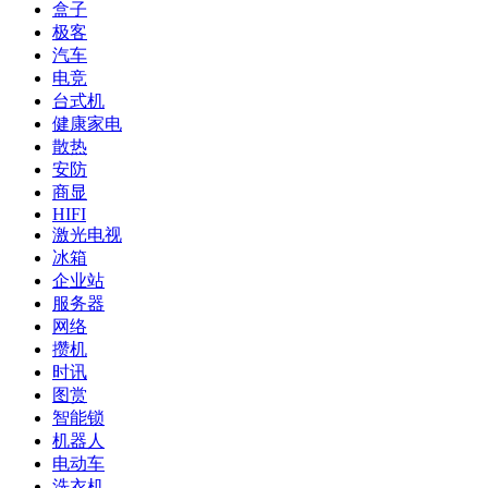
盒子
极客
汽车
电竞
台式机
健康家电
散热
安防
商显
HIFI
激光电视
冰箱
企业站
服务器
网络
攒机
时讯
图赏
智能锁
机器人
电动车
洗衣机