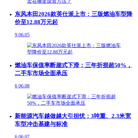
东风本田2026款英仕派上市：三版燃油车型降
价至12.88万元起
9
06.05
燃油车保值率断崖式下滑：三年折损超50%，
二手车市场全面承压
6
06.08
新能源汽车越做越大引担忧：3吨重、2.3米宽
车型冲击基建与标准
6
06.07