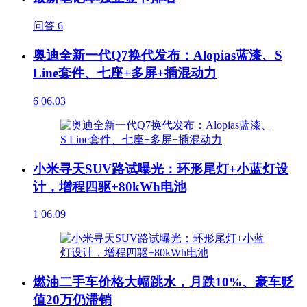
问答
6
奥迪全新一代Q7换代发布：Alopias蓝漆、S
Line套件、七座+多屏+插混动力
6
06.03
小米寻天SUV路试曝光：环形尾灯+小蓝灯设
计，增程四驱+80kWh电池
1
06.09
燃油二手车价格大幅跳水，月跌10%、豪车贬
值20万仍滞销