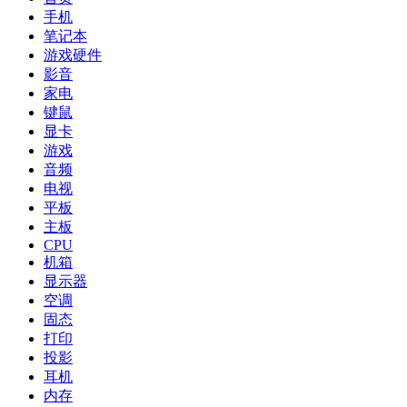
手机
笔记本
游戏硬件
影音
家电
键鼠
显卡
游戏
音频
电视
平板
主板
CPU
机箱
显示器
空调
固态
打印
投影
耳机
内存