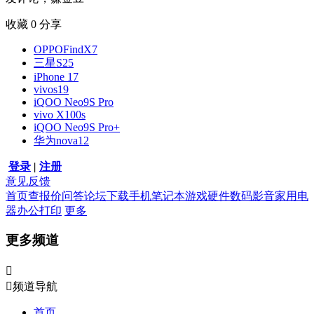
收藏
0
分享
OPPOFindX7
三星S25
iPhone 17
vivos19
iQOO Neo9S Pro
vivo X100s
iQOO Neo9S Pro+
华为nova12
登录
|
注册
意见反馈
首页
查报价
问答
论坛
下载
手机
笔记本
游戏硬件
数码影音
家用电
器
办公打印
更多
更多频道


频道导航
首页