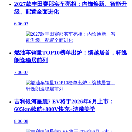
2027款丰田赛那实车亮相：内饰焕新、智能升
级、配置全面进化
6
06.03
燃油车销量TOP10榜单出炉：缤越居首，轩逸
朗逸稳居前列
7
06.07
吉利银河星舰7 EV将于2026年6月上市：
605km续航+800V快充+涟漪美学
8
06.08