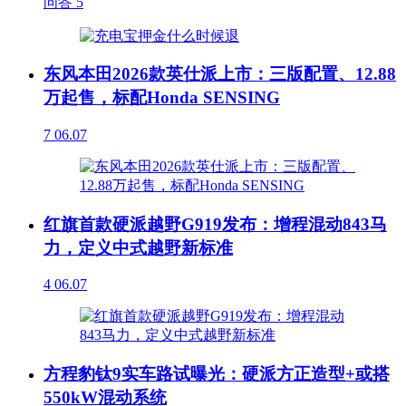
问答
5
东风本田2026款英仕派上市：三版配置、12.88
万起售，标配Honda SENSING
7
06.07
红旗首款硬派越野G919发布：增程混动843马
力，定义中式越野新标准
4
06.07
方程豹钛9实车路试曝光：硬派方正造型+或搭
550kW混动系统