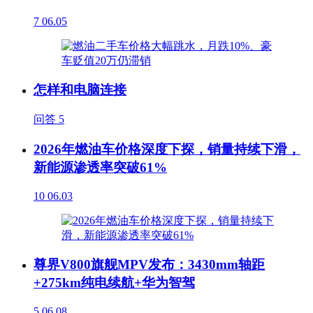
7
06.05
怎样和电脑连接
问答
5
2026年燃油车价格深度下探，销量持续下滑，
新能源渗透率突破61%
10
06.03
尊界V800旗舰MPV发布：3430mm轴距
+275km纯电续航+华为智驾
5
06.08