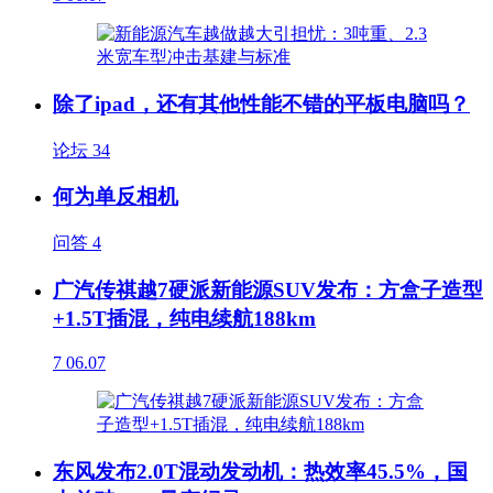
除了ipad，还有其他性能不错的平板电脑吗？
论坛
34
何为单反相机
问答
4
广汽传祺越7硬派新能源SUV发布：方盒子造型
+1.5T插混，纯电续航188km
7
06.07
东风发布2.0T混动发动机：热效率45.5%，国