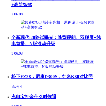
+高阶智驾
2
06.08
全新现代i20路试曝光：造型硬朗、双联屏+纯
电首搭、N版混动升级
5
06.03
松下FZ28，尼康D300S，红米K80对比照
论坛
4
充电宝押金什么时候退