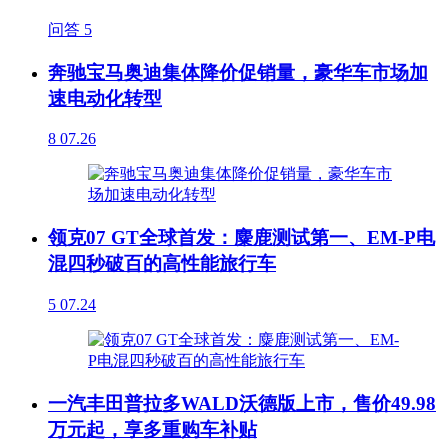
问答
5
奔驰宝马奥迪集体降价促销量，豪华车市场加
速电动化转型
8
07.26
领克07 GT全球首发：麋鹿测试第一、EM-P电
混四秒破百的高性能旅行车
5
07.24
一汽丰田普拉多WALD沃德版上市，售价49.98
万元起，享多重购车补贴