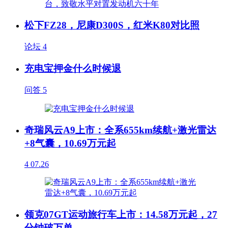
松下FZ28，尼康D300S，红米K80对比照
论坛
4
充电宝押金什么时候退
问答
5
奇瑞风云A9上市：全系655km续航+激光雷达
+8气囊，10.69万元起
4
07.26
领克07GT运动旅行车上市：14.58万元起，27
分钟破万单