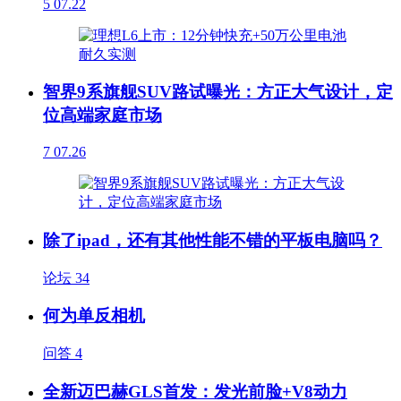
5
07.22
智界9系旗舰SUV路试曝光：方正大气设计，定
位高端家庭市场
7
07.26
除了ipad，还有其他性能不错的平板电脑吗？
论坛
34
何为单反相机
问答
4
全新迈巴赫GLS首发：发光前脸+V8动力