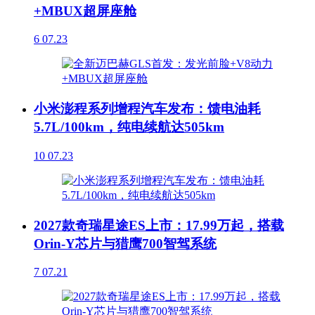
+MBUX超屏座舱
6
07.23
小米澎程系列增程汽车发布：馈电油耗
5.7L/100km，纯电续航达505km
10
07.23
2027款奇瑞星途ES上市：17.99万起，搭载
Orin-Y芯片与猎鹰700智驾系统
7
07.21