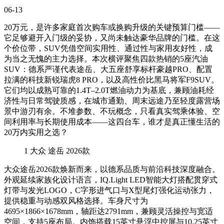
06-13
20万元，是许多家庭首次购车或换购升级的关键预算门槛——
它足够避开入门级的妥协，又尚未触达豪华品牌的门槛。在这
个价位带，SUV凭借空间实用性、通过性与家用友好性，成
为当之无愧的主力选择。本次横评聚焦四款热销的5座汽油
SUV：德系严谨代表途岳、大五座舒享标杆豪越PRO、配置
拉满的科技新锐瑞虎8 PRO，以及高性价比黑马将军F9SUV。
它们均以成熟可靠的1.4T–2.0T燃油动力为基底，兼顾油耗经
济性与日常驾驶质感，在城市通勤、周末远途乃至轻度露营场
景中游刃有余。不堆参数、不玩概念，只看真实驾乘体验、空
间利用率与长期使用成本——这四台车，谁才是真正懂生活的
20万内实用之选？
1
大众 途岳 2026款
大众途岳2026款焕新而来，以德系品质与前沿科技深度融合。
外观延续家族化设计语言，IQ.Light LED智能大灯搭配贯穿式
灯带与发光LOGO，C字形进气口与X型尾灯强化运动张力，
提供稳重与动感双风格选择。车身尺寸为
4695×1866×1678mm，轴距达2791mm，兼顾灵活操控与宽适
空间，支持5座布局。内饰搭载15英寸悬浮中控屏与10.25英寸