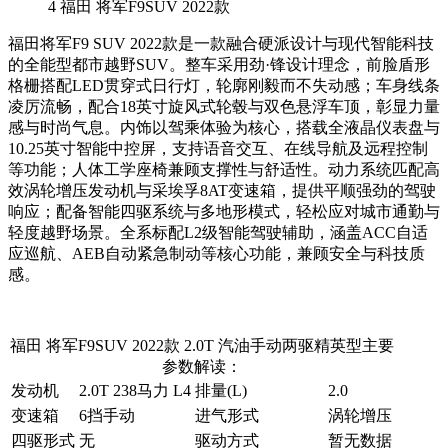
4
福田 将军F9SUV 2022款
福田将军F9 SUV 2022款是一款融合硬派设计与现代智能科技
的全能型都市越野SUV。整车采用劲·锋设计理念，前脸盾形
格栅搭配LED贯穿式日行灯，轮廓刚毅而不失动感；车身线条
凌厉流畅，配合18英寸旋风式轮毂与双色悬浮车顶，彰显力量
感与时尚气息。内饰以驾乘体验为核心，搭载全液晶仪表盘与
10.25英寸智能中控屏，支持语音交互、在线导航及远程控制
等功能；人体工学座椅兼顾支撑性与舒适性。动力系统匹配高
效涡轮增压发动机与采埃孚8AT变速箱，提供平顺强劲的驾驶
响应；配备智能四驱系统与多地形模式，轻松应对城市通勤与
轻度越野场景。全系标配L2级智能驾驶辅助，涵盖ACC自适
应巡航、AEB自动紧急制动等核心功能，兼顾安全与科技质
感。
福田 将军F9SUV 2022款 2.0T 汽油手动两驱精英型主要
参数解读：
发动机
2.0T 238马力 L4
排量(L)
2.0
变速箱
6挡手动
进气形式
涡轮增压
四驱形式
无
驱动方式
暂无数据