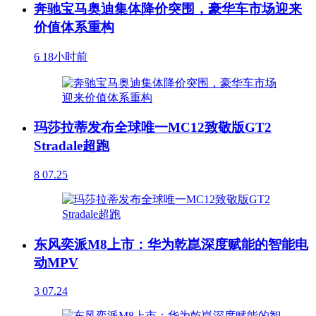
奔驰宝马奥迪集体降价突围，豪华车市场迎来
价值体系重构
6
18小时前
玛莎拉蒂发布全球唯一MC12致敬版GT2
Stradale超跑
8
07.25
东风奕派M8上市：华为乾崑深度赋能的智能电
动MPV
3
07.24