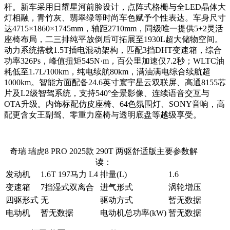
杆。新车采用日耀星河前脸设计，点阵式格栅与全LED晶体大
灯相融，青竹灰、翡翠绿等时尚车色赋予个性表达。车身尺寸
达4715×1860×1745mm，轴距2710mm，同级唯一提供5+2灵活
座椅布局，二三排纯平放倒后可拓展至1930L超大储物空间。
动力系统搭载1.5T插电混动架构，匹配3挡DHT变速箱，综合
功率326Ps，峰值扭矩545N·m，百公里加速仅7.2秒；WLTC油
耗低至1.7L/100km，纯电续航80km，满油满电综合续航超
1000km。智能方面配备24.6英寸寰宇星云双联屏、高通8155芯
片及L2级智驾系统，支持540°全景影像、连续语音交互与
OTA升级。内饰标配仿皮座椅、64色氛围灯、SONY音响，高
配更含女王副驾、零重力座椅与透明底盘等越级享受。
奇瑞 瑞虎8 PRO 2025款 290T 两驱舒适版主要参数解
读：
发动机
1.6T 197马力 L4
排量(L)
1.6
变速箱
7挡湿式双离合
进气形式
涡轮增压
四驱形式
无
驱动方式
暂无数据
电动机
暂无数据
电动机总功率(kW)
暂无数据