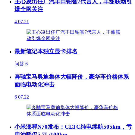
王心凌出任广汽丰田铂智7代言人，丰甜联动引
爆全网关注
4
07.21
最新笔记本独立显卡排名
问答
6
奔驰宝马奥迪集体大幅降价，豪华车价格体系
面临电动化冲击
6
07.22
小米澎程N70发布：CLTC纯电续航505km，亏
电油耗仅5.7L/100km