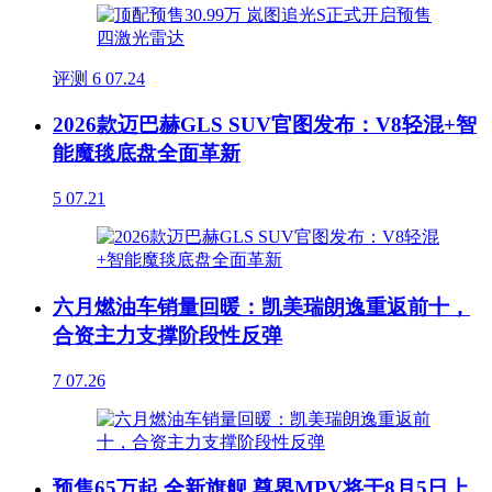
评测
6
07.24
2026款迈巴赫GLS SUV官图发布：V8轻混+智
能魔毯底盘全面革新
5
07.21
六月燃油车销量回暖：凯美瑞朗逸重返前十，
合资主力支撑阶段性反弹
7
07.26
预售65万起 全新旗舰 尊界MPV将于8月5日上