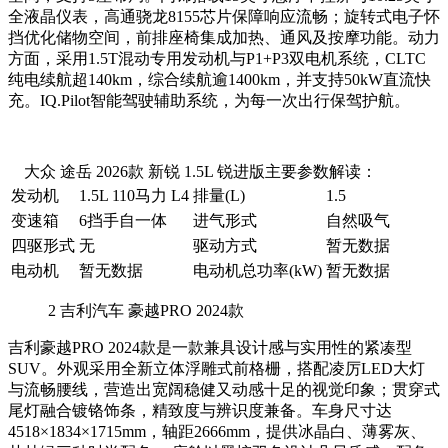
全液晶仪表，高通骁龙8155芯片保障响应流畅；旋转式电子怀
挡优化储物空间，前排座椅集成加热、通风及按摩功能。动力
方面，采用1.5T混动专用发动机与P1+P3双电机系统，CLTC
纯电续航超140km，综合续航逾1400km，并支持50kW直流快
充。IQ.Pilot智能驾驶辅助系统，为每一次出行保驾护航。
大众 途岳 2026款 新锐 1.5L 锐进版主要参数解读：
发动机
1.5L 110马力 L4
排量(L)
1.5
变速箱
6挡手自一体
进气形式
自然吸气
四驱形式
无
驱动方式
暂无数据
电动机
暂无数据
电动机总功率(kW)
暂无数据
2
吉利汽车 豪越PRO 2024款
吉利豪越PRO 2024款是一款兼具设计感与实用性的紧凑型
SUV。外观采用全新立体浮雕式前格栅，搭配凌厉LED大灯
与流畅腰线，营造出宽阔稳健又动感十足的视觉印象；贯穿式
尾灯融合镀铬饰条，精致度与辨识度兼备。车身尺寸达
4518×1834×1715mm，轴距2666mm，提供冰晶白、薄雾灰、