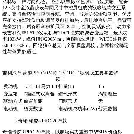
丛林绿三种时尚配色。 座舱以黑棕双色设计凸显质感，配备
12.3英寸全液晶仪表与同尺寸中控屏组成的双联智慧交互系
统，支持自然语音控制导航、空调、音乐等60余项功能。仿皮
座椅支持驾驶位电动调节及前排加热，后排地台纯平、靠背可
完全放倒，后备厢容积扩展至1850L，空间灵活多变。 动力搭
载吉利劲擎1.5TD发动机与7DCT湿式双离合变速箱，最大功
率133kW，峰值扭矩290N·m，换挡响应迅捷，WLTC油耗仅
6.85L/100km。四轮独立悬架与全新底盘调校，兼顾操控稳定
性与驾乘舒适性。
吉利汽车 豪越PRO 2024款 1.5T DCT 纵横版主要参数解
读：
发动机
1.5T 181马力 L4
排量(L)
1.5
变速箱
7挡湿式双离合
进气形式
涡轮增压
驱动方式
前置前驱
四驱形式
无
电动机
暂无数据
电动机总功率(kW)
暂无数据
3
奇瑞 瑞虎8 PRO 2025款
奇瑞瑞虎8 PRO 2025款，以越级实力重塑中型SUV价值标