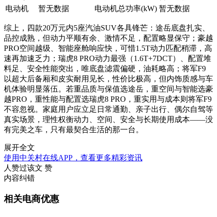
电动机
暂无数据
电动机总功率(kW)
暂无数据
综上，四款20万元内5座汽油SUV各具锋芒：途岳底盘扎实、
品控成熟，但动力平顺有余、激情不足，配置略显保守；豪越
PRO空间越级、智能座舱响应快，可惜1.5T动力匹配稍滞，高
速再加速乏力；瑞虎8 PRO动力最强（1.6T+7DCT）、配置堆
料足、安全性能突出，唯底盘滤震偏硬，油耗略高；将军F9
以超大后备厢和皮实耐用见长，性价比极高，但内饰质感与车
机体验明显落伍。若重品质与保值选途岳，重空间与智能选豪
越PRO，重性能与配置选瑞虎8 PRO，重实用与成本则将军F9
不容忽视。家庭用户应立足日常通勤、亲子出行、偶尔自驾等
真实场景，理性权衡动力、空间、安全与长期使用成本——没
有完美之车，只有最契合生活的那一台。
展开全文
使用中关村在线APP，查看更多精彩资讯
人赞过该文
赞
内容纠错
相关电商优惠