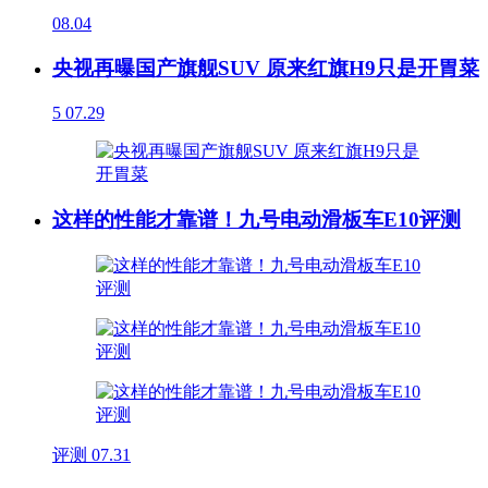
08.04
央视再曝国产旗舰SUV 原来红旗H9只是开胃菜
5
07.29
这样的性能才靠谱！九号电动滑板车E10评测
评测
07.31