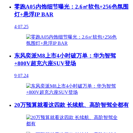
零跑A05内饰细节曝光：2.6㎡软包+256色氛围
灯+悬浮IP BAR
4
07.25
东风奕派M8上市4小时破万单：华为智驾
+800V超充六座SUV登场
9
07.24
20万预算就看这四款 长续航、高阶智驾全都有