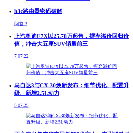
h3c路由器密码破解
问答
3
上汽奥迪E7X以25.78万起售，摒弃溢价回归价
值，冲击大五座SUV销量前三
7
07.22
马自达3与CX-30焕新发布：细节优化、配置升
级、新增2.5L动力
5
07.25