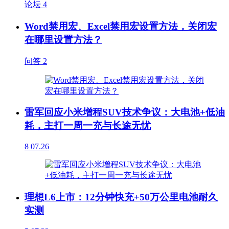
论坛
4
Word禁用宏、Excel禁用宏设置方法，关闭宏
在哪里设置方法？
问答
2
雷军回应小米增程SUV技术争议：大电池+低油
耗，主打一周一充与长途无忧
8
07.26
理想L6上市：12分钟快充+50万公里电池耐久
实测