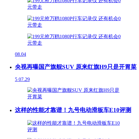
08.04
央视再曝国产旗舰SUV 原来红旗H9只是开胃菜
5
07.29
这样的性能才靠谱！九号电动滑板车E10评测