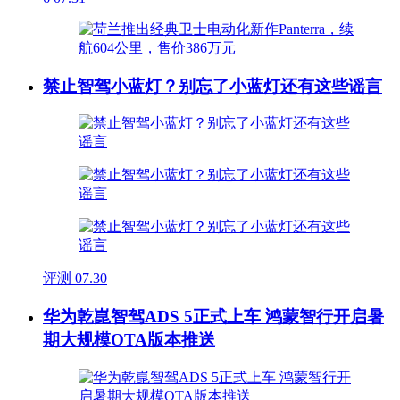
禁止智驾小蓝灯？别忘了小蓝灯还有这些谣言
评测
07.30
华为乾崑智驾ADS 5正式上车 鸿蒙智行开启暑
期大规模OTA版本推送