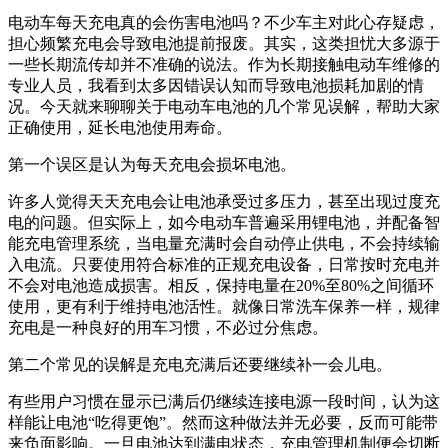
电动车每天充电真的会伤害电池吗？不少车主对此心存疑虑，
担心频繁充电会导致电池提前报废。其实，这类担忧大多源于
一些长期流传却并不准确的说法。作为长期接触电动车维修的
专业人员，我看到太多因错误认知而导致电池损耗加剧的情
况。今天就来聊聊关于电动车电池的几个常见误解，帮助大家
正确使用，延长电池使用寿命。
第一个误区是认为每天充电会损坏电池。
许多人觉得天天充电会让电池承受过多压力，甚至出现过度充
电的问题。但实际上，如今电动车普遍采用锂电池，并配备智
能充电管理系统，当电量充满时会自动停止供电，不会持续输
入电流。只要使用符合标准的正规充电设备，日常按时充电并
不会对电池造成损害。相反，保持电量在20%至80%之间循环
使用，更有利于维持电池活性。就像日常洗车保养一样，规律
充电是一种良好的用车习惯，不必过分焦虑。
第二个常见的误解是充电充满后还要继续补一会儿电。
有些用户习惯在显示已满后仍继续连接电源一段时间，认为这
样能让电池“吃得更饱”。然而这种做法并无必要，反而可能带
来负面影响。一旦电池达到满电状态，充电管理机制便会切断