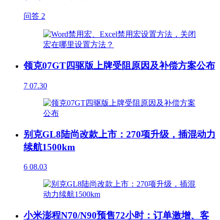
问答
2
领克07GT四驱版上牌受阻原因及补偿方案公布
7
07.30
别克GL8陆尚改款上市：270项升级，插混动力
续航1500km
6
08.03
小米澎程N70/N90预售72小时：订单激增、客