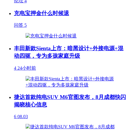
论坛
4
充电宝押金什么时候退
问答
5
丰田新款Sienta上市：暗黑设计+外接电源+混
动四驱，专为多孩家庭升级
4
24小时前
捷达首款纯电SUV M6官图发布，8月成都快闪
揭晓核心信息
6
08.03