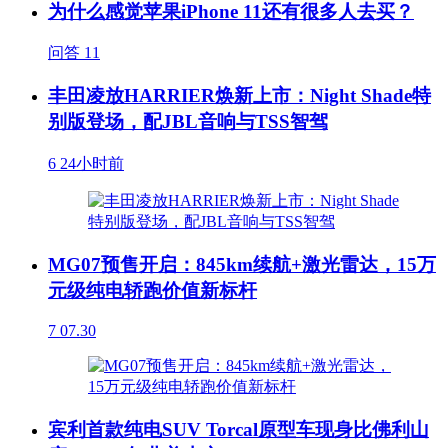
为什么感觉苹果iPhone 11还有很多人去买？
问答
11
丰田凌放HARRIER焕新上市：Night Shade特
别版登场，配JBL音响与TSS智驾
6
24小时前
MG07预售开启：845km续航+激光雷达，15万
元级纯电轿跑价值新标杆
7
07.30
宾利首款纯电SUV Torcal原型车现身比佛利山