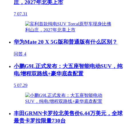
庄，2027年北美上市
7
07.31
华为Mate 20 X 5G版和普通版有什么区别？
问答
4
小鹏G9L正式发布：大五座智能电动SUV，纯
电/增程双路线+豪华底盘配置
5
07.29
丰田GRMN卡罗拉北美售价6.44万美元，全球
最贵卡罗拉限量730台