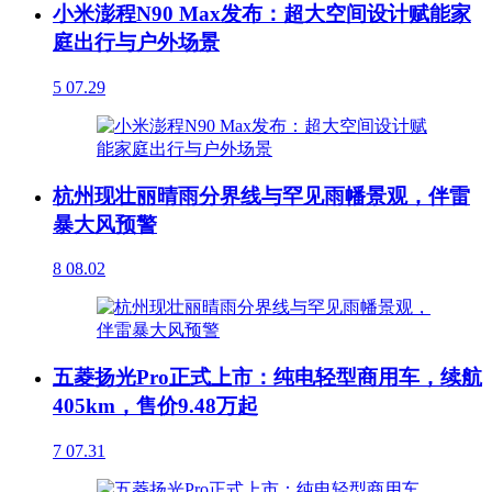
小米澎程N90 Max发布：超大空间设计赋能家
庭出行与户外场景
5
07.29
杭州现壮丽晴雨分界线与罕见雨幡景观，伴雷
暴大风预警
8
08.02
五菱扬光Pro正式上市：纯电轻型商用车，续航
405km，售价9.48万起
7
07.31