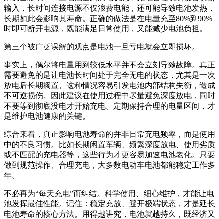
输入，长时间连接电源不仅浪费电能，还可能导致电池发热，
长期如此会影响其寿命。正确的做法是在电量充至80%到90%
时即可断开电源，既能满足日常使用，又能减少电池负担。
第三个被广泛误解的观点是电池一旦亏电就会立即损坏。
事实上，偶尔将电量用到较低水平并不会立刻导致故障。真正
需要避免的是让电池长时间处于完全无电的状态，尤其是一次
放电后长期搁置。这种情况容易引发电池内部结构失衡，造成
不可逆损伤。因此建议在使用过程中尽量避免深度放电，同时
不要等到彻底没电才开始充电。定期保持合理的电量区间，才
是维护电池健康的关键。
综合来看，真正影响电池寿命的并非日常充电频率，而是使用
中的不良习惯。比如长期闲置车辆、频繁深度放电、使用劣质
或不匹配的充电器等，这些行为才更容易加速电池老化。只要
做到规范操作、合理充电，大多数电动车电池都能稳定工作多
年。
不必再为“每天充电”而纠结。科学使用、细心维护，才能让电
池发挥最佳性能。记住：稳定充放、避开极端状态，才是延长
电池寿命的核心方法。用得越讲究，电池就越持久，既经济又