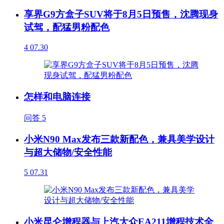
享界G9方盒子SUV将于8月5日预售，沈腾现身
试驾，配猛男粉配色
4
07.30
怎样和电脑连接
问答
5
小米N90 Max发布三款新配色，兼具美学设计
与超大储物/安全性能
5
07.31
小米昆仑增程器与上汽大众EA211增程技术全