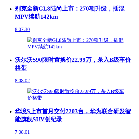
别克全新GL8陆尚上市：270项升级，插混
MPV续航142km
8
07.30
沃尔沃S90限时置换价22.99万，杀入B级车价
格带
8
08.02
华境S上市首月交付7203台，华为联合研发智
能旗舰SUV创纪录
7
08.01